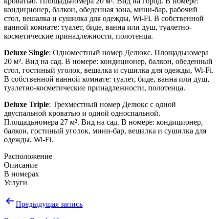
кроватью. Площадьномера 20 м². Вид на город. В номере:
кондиционер, балкон, обеденная зона, мини-бар, рабочий
стол, вешалка и сушилка для одежды, Wi-Fi. В собственной
ванной комнате: туалет, биде, ванна или душ, туалетно-
косметические принадлежности, полотенца.
Deluxe Single
: Одноместный номер Делюкс. Площадьномера
20 м². Вид на сад. В номере: кондиционер, балкон, обеденный
стол, гостиный уголок, вешалка и сушилка для одежды, Wi-Fi.
В собственной ванной комнате: туалет, биде, ванна или душ,
туалетно-косметические принадлежности, полотенца.
Deluxe Triple
: Трехместный номер Делюкс с одной
двуспальной кроватью и одной односпальной.
Площадьномера 27 м². Вид на сад. В номере: кондиционер,
балкон, гостиный уголок, мини-бар, вешалка и сушилка для
одежды, Wi-Fi.
Расположение
Описание
В номерах
Услуги
Навигация
Предыдущая запись
по