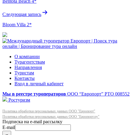
Bentota Beach 4*
записям
Следующая запись
Bloom Villa 2*
О компании
Турагентствам
Направления
Туристам
Контакты
Вход в личный кабинет
Мы в реестре туроператоров
ООО “Европорт”
РТО 008552
Ростуризм
Политика обработки персональных данных ООО "Европорт"
Политика обработки персональных данных ООО "Европорт.ру"
E-mail
→