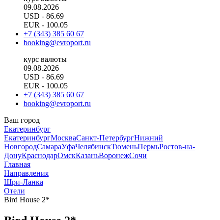
09.08.2026
USD
- 86.69
EUR
- 100.05
+7 (343) 385 60 67
booking@evroport.ru
курс валюты
09.08.2026
USD
- 86.69
EUR
- 100.05
+7 (343) 385 60 67
booking@evroport.ru
Ваш город
Екатеринбург
Екатеринбург
Москва
Санкт-Петербург
Нижний
Новгород
Самара
Уфа
Челябинск
Тюмень
Пермь
Ростов-на-
Дону
Краснодар
Омск
Казань
Воронеж
Сочи
Главная
Направления
Шри-Ланка
Отели
Bird House 2*