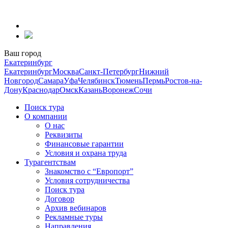
Перейти
к
содержанию
Ваш город
Екатеринбург
Екатеринбург
Москва
Санкт-Петербург
Нижний
Новгород
Самара
Уфа
Челябинск
Тюмень
Пермь
Ростов-на-
Дону
Краснодар
Омск
Казань
Воронеж
Сочи
Поиск тура
О компании
О нас
Реквизиты
Финансовые гарантии
Условия и охрана труда
Турагентствам
Знакомство с “Европорт”
Условия сотрудничества
Поиск тура
Договор
Архив вебинаров
Рекламные туры
Направления