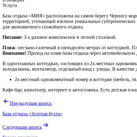
Услуги
База отдыха «МИЯ» расположена на самом берегу Черного моря 
территорией, утопающей взелени уникальных субтропических 
для экономичного спокойного отдыха.
Питание
: 3-х разовое комплексное в летней столовой.
Пляж
: песчано-галечный в пятидесяти метрах от коттеджей. П
Внимание!
Проход на пляж базы отдыха через автомобильную 
В одноэтажных коттеджах, состоящих из 2х-местных однокомнат
холодильник, вентилятор, отдельный вход с улицы. В качестве
2х-местный однокомнатный номер в коттедже (мебель, тв,
Кафе-бар, кинотеатр, интернет и автостоянка. Есть детская пл
Навигация
Предыдущая запись
по
База отдыха «Золотая бухта»
записям
Следующая запись