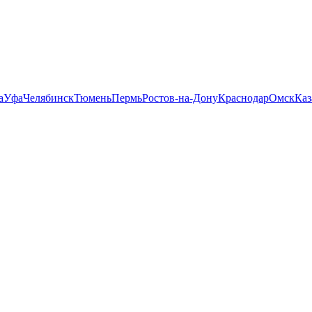
а
Уфа
Челябинск
Тюмень
Пермь
Ростов-на-Дону
Краснодар
Омск
Каз