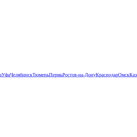
а
Уфа
Челябинск
Тюмень
Пермь
Ростов-на-Дону
Краснодар
Омск
Каз