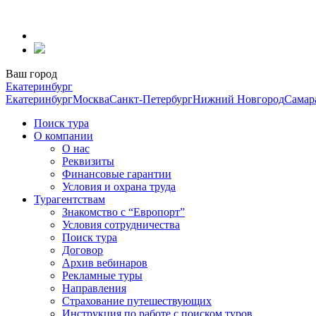
Перейти
к
содержанию
Ваш город
Екатеринбург
Екатеринбург
Москва
Санкт-Петербург
Нижний Новгород
Самар
Поиск тура
О компании
О нас
Реквизиты
Финансовые гарантии
Условия и охрана труда
Турагентствам
Знакомство с “Европорт”
Условия сотрудничества
Поиск тура
Договор
Архив вебинаров
Рекламные туры
Направления
Страхование путешествующих
Инструкция по работе с поиском туров