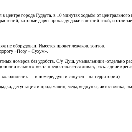
в центре города Гудаута, в 10 минутах ходьбы от центрального 
растений, которые дарят прохладу даже в летний зной, и отли
ляж не оборудован. Имеется прокат лежаков, зонтов.
дорогу «Псоу – Сухум».
ных номеров без удобств. С/у, Душ, умывальники -отдельно рас
 дополнительного места предоставляется диван, раскладное кресл
 холодильник — в номере, душ и санузел – на территории)
ощадка, дегустация и продажавин, меда,медпункт, автостоянка, э