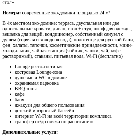
стол»
Номера:
современные эко-домики площадью 24 м²
В 4х местном эко-домике: терраса, двуспальная или две
односпальные кровати, диван, стол + стул, шкаф для одежды,
вешалка для вещей, кондиционер, собственный санузел с
душем (горячая и холодная вода), полотенце для русской бани,
фен, халаты, тапочки, косметические принадлежности, мини-
холодильник, чайная станция (чайник, чашки, чай, кофе
растворимый), стаканы, питьевая вода, Wi-Fi (бесплатно)
Lounge ресто-гостиная
костровая Lounge-зона
душевые и WC в домике
охраняемая парковка
BBQ зоны
кафе
баня
джакузи для общего пользования
детский и взрослый бассейн
интернет Wi-Fi на всей территории комплекса
трансфер от/до пляжа по расписанию
Дополнительные услуги: