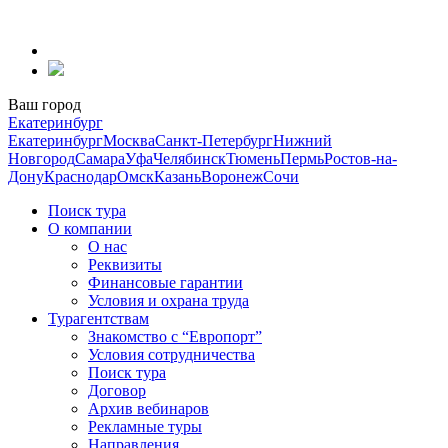
Перейти
к
содержанию
Ваш город
Екатеринбург
Екатеринбург
Москва
Санкт-Петербург
Нижний
Новгород
Самара
Уфа
Челябинск
Тюмень
Пермь
Ростов-на-
Дону
Краснодар
Омск
Казань
Воронеж
Сочи
Поиск тура
О компании
О нас
Реквизиты
Финансовые гарантии
Условия и охрана труда
Турагентствам
Знакомство с “Европорт”
Условия сотрудничества
Поиск тура
Договор
Архив вебинаров
Рекламные туры
Направления