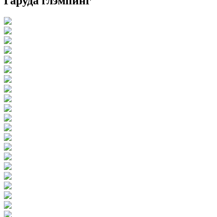
Гаруда глэмпинг