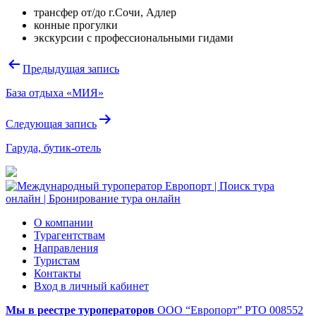
трансфер от/до г.Сочи, Адлер
конные прогулки
экскурсии с профессиональными гидами
Навигация
Предыдущая запись
по
База отдыха «МИЯ»
записям
Следующая запись
Гаруда, бутик-отель
О компании
Турагентствам
Направления
Туристам
Контакты
Вход в личный кабинет
Мы в реестре туроператоров
ООО “Европорт”
РТО 008552