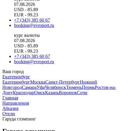
07.08.2026
USD
- 85.89
EUR
- 99.23
+7 (343) 385 60 67
booking@evroport.ru
курс валюты
07.08.2026
USD
- 85.89
EUR
- 99.23
+7 (343) 385 60 67
booking@evroport.ru
Ваш город
Екатеринбург
Екатеринбург
Москва
Санкт-Петербург
Нижний
Новгород
Самара
Уфа
Челябинск
Тюмень
Пермь
Ростов-на-
Дону
Краснодар
Омск
Казань
Воронеж
Сочи
Главная
Направления
Абхазия
Отели
Гаруда глэмпинг