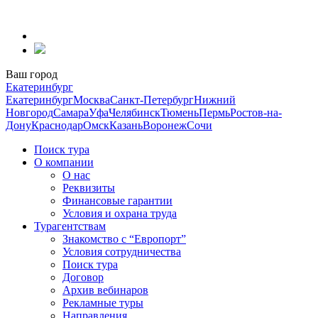
Перейти
к
содержанию
Ваш город
Екатеринбург
Екатеринбург
Москва
Санкт-Петербург
Нижний
Новгород
Самара
Уфа
Челябинск
Тюмень
Пермь
Ростов-на-
Дону
Краснодар
Омск
Казань
Воронеж
Сочи
Поиск тура
О компании
О нас
Реквизиты
Финансовые гарантии
Условия и охрана труда
Турагентствам
Знакомство с “Европорт”
Условия сотрудничества
Поиск тура
Договор
Архив вебинаров
Рекламные туры
Направления