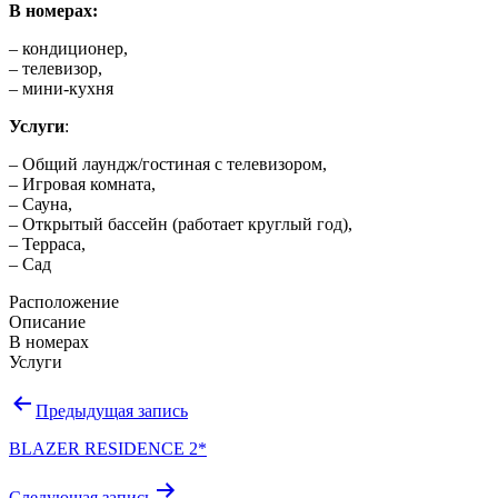
В номерах:
– кондиционер,
– телевизор,
– мини-кухня
Услуги
:
– Общий лаундж/гостиная с телевизором,
– Игровая комната,
– Сауна,
– Открытый бассейн (работает круглый год),
– Терраса,
– Сад
Расположение
Описание
В номерах
Услуги
Навигация
Предыдущая запись
по
BLAZER RESIDENCE 2*
записям
Следующая запись