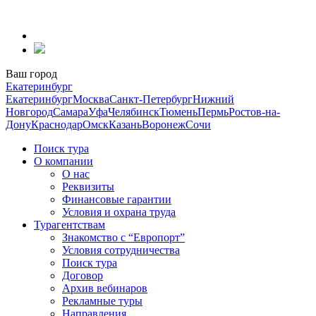
Перейти
к
содержанию
Ваш город
Екатеринбург
Екатеринбург
Москва
Санкт-Петербург
Нижний
Новгород
Самара
Уфа
Челябинск
Тюмень
Пермь
Ростов-на-
Дону
Краснодар
Омск
Казань
Воронеж
Сочи
Поиск тура
О компании
О нас
Реквизиты
Финансовые гарантии
Условия и охрана труда
Турагентствам
Знакомство с “Европорт”
Условия сотрудничества
Поиск тура
Договор
Архив вебинаров
Рекламные туры
Направления