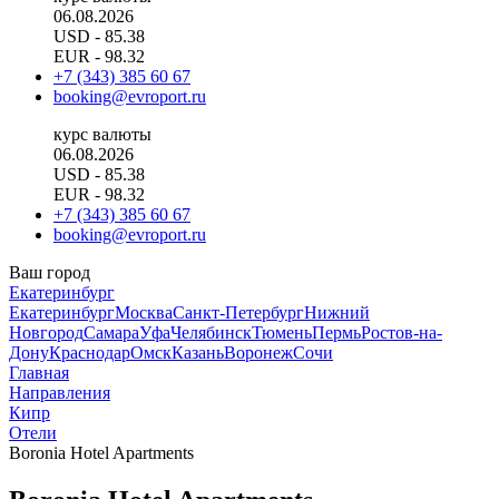
06.08.2026
USD
- 85.38
EUR
- 98.32
+7 (343) 385 60 67
booking@evroport.ru
курс валюты
06.08.2026
USD
- 85.38
EUR
- 98.32
+7 (343) 385 60 67
booking@evroport.ru
Ваш город
Екатеринбург
Екатеринбург
Москва
Санкт-Петербург
Нижний
Новгород
Самара
Уфа
Челябинск
Тюмень
Пермь
Ростов-на-
Дону
Краснодар
Омск
Казань
Воронеж
Сочи
Главная
Направления
Кипр
Отели
Boronia Hotel Apartments