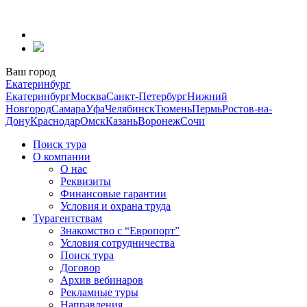
Перейти
к
содержанию
Ваш город
Екатеринбург
Екатеринбург
Москва
Санкт-Петербург
Нижний
Новгород
Самара
Уфа
Челябинск
Тюмень
Пермь
Ростов-на-
Дону
Краснодар
Омск
Казань
Воронеж
Сочи
Поиск тура
О компании
О нас
Реквизиты
Финансовые гарантии
Условия и охрана труда
Турагентствам
Знакомство с “Европорт”
Условия сотрудничества
Поиск тура
Договор
Архив вебинаров
Рекламные туры
Направления