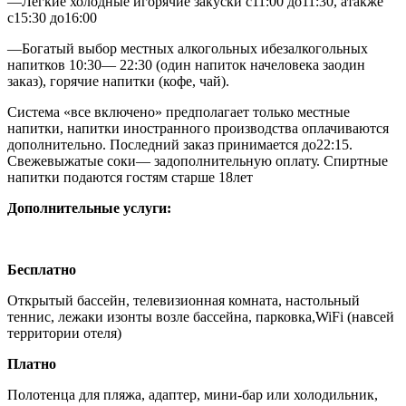
—Легкие холодные игорячие закуски с11:00 до11:30, атакже
с15:30 до16:00
—Богатый выбор местных алкогольных ибезалкогольных
напитков 10:30— 22:30 (один напиток начеловека заодин
заказ), горячие напитки (кофе, чай).
Система «все включено» предполагает только местные
напитки, напитки иностранного производства оплачиваются
дополнительно. Последний заказ принимается до22:15.
Свежевыжатые соки— задополнительную оплату. Спиртные
напитки подаются гостям старше 18лет
Дополнительные услуги:
Бесплатно
Открытый бассейн, телевизионная комната, настольный
теннис, лежаки изонты возле бассейна, парковка,WiFi (навсей
территории отеля)
Платно
Полотенца для пляжа, адаптер, мини-бар или холодильник,