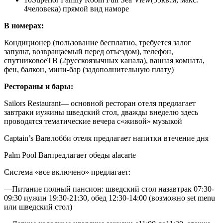
4человека) прямой вид наморе
В номерах:
Кондиционер (пользование бесплатно, требуется залог
запульт, возвращаемый перед отъездом), телефон,
спутниковоеТВ (2русскоязычных канала), ванная комната,
фен, балкон, мини-бар (задополнительную плату)
Рестораны и бары:
Sailors Restaurant
— основной ресторан отеля предлагает
завтраки иужины шведский стол, дважды внеделю здесь
проводятся тематические вечера с«живой» музыкой
Captain’s Bar
влобби отеля предлагает напитки втечение дня
Palm Pool Bar
предлагает обеды alacarte
Система «все включено» предлагает:
—Питание полный пансион: шведский стол назавтрак 07:30-
09:30 иужин 19:30-21:30, обед 12:30-14:00 (возможно set menu
или шведский стол)