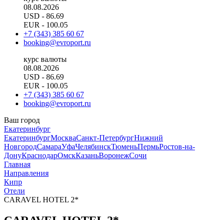
08.08.2026
USD
- 86.69
EUR
- 100.05
+7 (343) 385 60 67
booking@evroport.ru
курс валюты
08.08.2026
USD
- 86.69
EUR
- 100.05
+7 (343) 385 60 67
booking@evroport.ru
Ваш город
Екатеринбург
Екатеринбург
Москва
Санкт-Петербург
Нижний
Новгород
Самара
Уфа
Челябинск
Тюмень
Пермь
Ростов-на-
Дону
Краснодар
Омск
Казань
Воронеж
Сочи
Главная
Направления
Кипр
Отели
CARAVEL HOTEL 2*