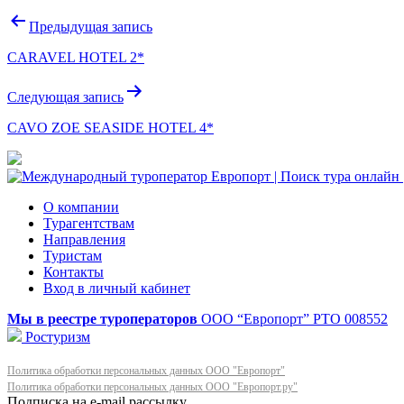
Навигация
Предыдущая запись
по
CARAVEL HOTEL 2*
записям
Следующая запись
CAVO ZOE SEASIDE HOTEL 4*
О компании
Турагентствам
Направления
Туристам
Контакты
Вход в личный кабинет
Мы в реестре туроператоров
ООО “Европорт”
РТО 008552
Ростуризм
Политика обработки персональных данных ООО "Европорт"
Политика обработки персональных данных ООО "Европорт.ру"