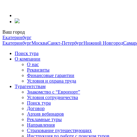
Перейти
к
содержанию
Ваш город
Екатеринбург
Екатеринбург
Москва
Санкт-Петербург
Нижний Новгород
Самар
Поиск тура
О компании
О нас
Реквизиты
Финансовые гарантии
Условия и охрана труда
Турагентствам
Знакомство с “Европорт”
Условия сотрудничества
Поиск тура
Договор
Архив вебинаров
Рекламные туры
Направления
Страхование путешествующих
Инструкция по работе с поиском туров