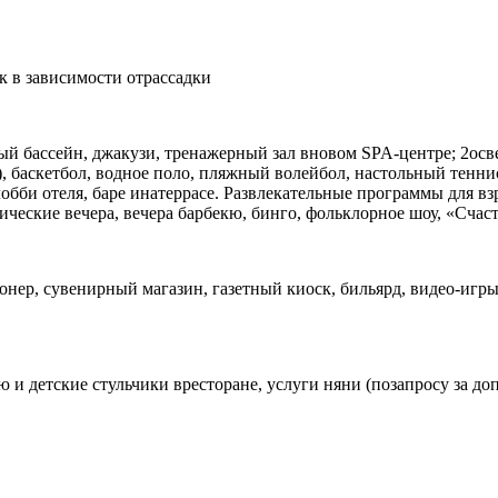
ек в зависимости отрассадки
ый бассейн, джакузи, тренажерный зал вновом SPA-центре; 2о
), баскетбол, водное поло, пляжный волейбол, настольный тенн
 влобби отеля, баре инатеррасе. Развлекательные программы дл
гические вечера, вечера барбекю, бинго, фольклорное шоу, «Сча
нер, сувенирный магазин, газетный киоск, бильярд, видео-игры
ю и детские стульчики вресторане, услуги няни (позапросу за д