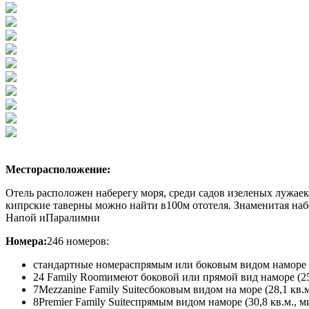
Месторасположение:
Отель расположен наберегу моря, среди садов изеленых лужае
кипрские таверны можно найти в100м ототеля. Знаменитая на
Напой иПаралимни
Номера:
246 номеров:
стандартные номера
спрямым или боковым видом наморе и
24 Family Room
имеют боковой или прямой вид наморе (25,
7Mezzanine Family Suite
cбоковым видом на море (28,1 кв.м.
8Premier Family Suite
спрямым видом наморе (30,8 кв.м., мин