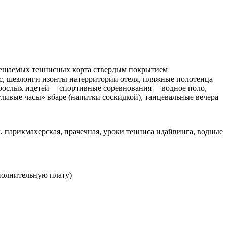
свещаемых теннисных корта ствердым покрытием
ис, шезлонги изонты натерритории отеля, пляжные полотенца
я взрослых идетей— спортивные соревнования— водное поло,
стливые часы» вбаре (напитки соскидкой), танцевальные вечера
, парикмахерская, прачечная, уроки тенниса идайвинга, водные
ополнительную плату)