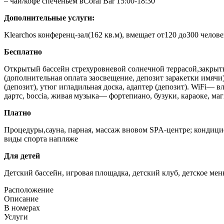
– чай/кофе спеченьем вCoral Bar 15:00-18:30
Дополнительные услуги:
Klearchos конференц-зал
(162 кв.м), вмещает от120 до300 челов
Бесплатно
Открытый бассейн стрехуровневой солнечной террасой,закрыт
(дополнительная оплата заосвещение, депозит заракетки имячи
(депозит), утюг игладильная доска, адаптер (депозит). WiFi—
дартс, boccia, живая музыка— фортепиано, бузуки, караоке, ма
Платно
Процедуры,сауна, парная, массаж вновом SPA-центре; кондицио
виды спорта напляже
Для детей
Детский бассейн, игровая площадка, детский клуб, детское мен
Расположение
Описание
В номерах
Услуги