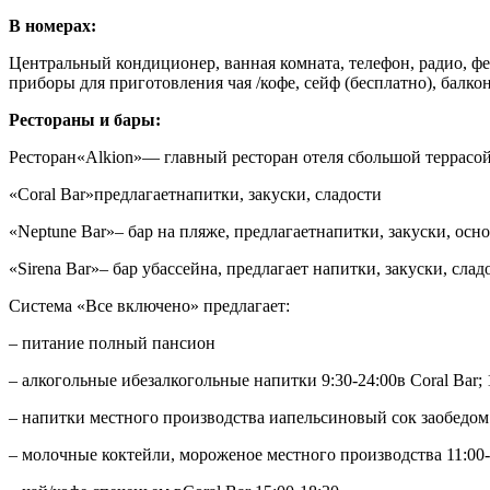
В номерах:
Центральный кондиционер, ванная комната, телефон, радио, фе
приборы для приготовления чая /кофе, сейф (бесплатно), балкон
Рестораны и бары:
Ресторан
«Alkion
»— главный ресторан отеля сбольшой террасой,
«Coral Bar»
предлагаетнапитки, закуски, сладости
«Neptune Bar»
– бар на пляже, предлагаетнапитки, закуски, ос
«Sirena Bar»
– бар убассейна, предлагает напитки, закуски, слад
Система «Все включено» предлагает:
– питание полный пансион
– алкогольные ибезалкогольные напитки 9:30-24:00в Coral Bar; 
– напитки местного производства иапельсиновый сок заобедо
– молочные коктейли, мороженое местного производства 11:00-