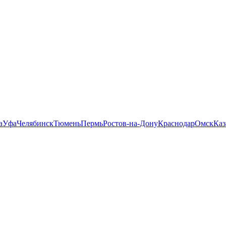
а
Уфа
Челябинск
Тюмень
Пермь
Ростов-на-Дону
Краснодар
Омск
Каз