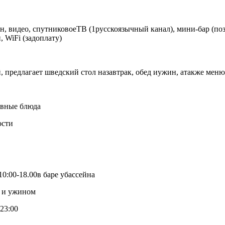
н, видео, спутниковоеТВ (1русскоязычный канал), мини-бар (поз
, WiFi (задоплату)
 предлагает шведский стол назавтрак, обед иужин, атакже меню a
новные блюда
ости
10:00-18.00в баре убассейна
м и ужином
23:00