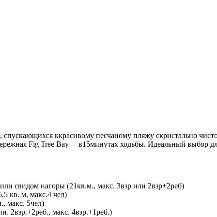
к, спускающихся ккрасивому песчаному пляжу скристально чист
бережная Fig Tree Bay— в15минутах ходьбы. Идеальный выбор дл
ли свидом нагоры (21кв.м., макс. 3взр или 2взр+2реб)
5 кв. м, макс.4 чел)
, макс. 5чел)
. 2взр.+2реб., макс. 4взр.+1реб.)