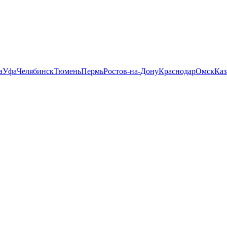
а
Уфа
Челябинск
Тюмень
Пермь
Ростов-на-Дону
Краснодар
Омск
Каз