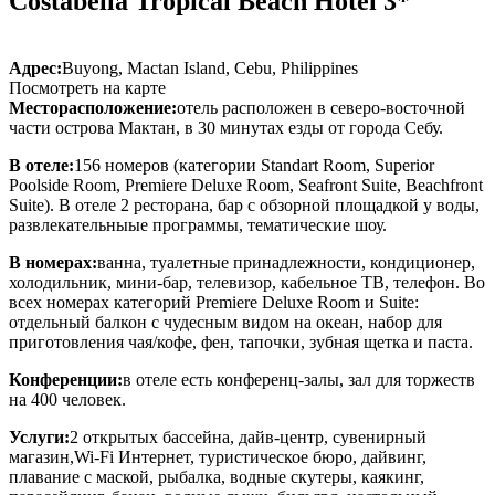
Costabella Tropical Beach Hotel 3*
Адрес:
Buyong, Mactan Island, Cebu, Philippines
Посмотреть на карте
Месторасположение:
отель расположен в северо-восточной
части острова Мактан, в 30 минутах езды от города Себу.
В отеле:
156 номеров (категории Standart Room, Superior
Poolside Room, Premiere Deluxe Room, Seafront Suite, Beachfront
Suite)
. В отеле 2 ресторана, бар с обзорной площадкой у воды,
развлекательныые программы, тематические шоу.
В номерах:
ванна, туалетные принадлежности, кондиционер,
холодильник, мини-бар, телевизор, кабельное ТВ, телефон. Во
всех номерах категорий Premiere Deluxe Room и Suite:
отдельный балкон с чудесным видом на океан, набор для
приготовления чая/кофе, фен, тапочки, зубная щетка и паста.
Конференции:
в отеле есть конференц-залы, зал для торжеств
на 400 человек.
Услуги:
2 открытых бассейна, дайв-центр, сувенирный
магазин,Wi-Fi Интернет, туристическое бюро, дайвинг,
плавание с маской, рыбалка, водные скутеры, каякинг,