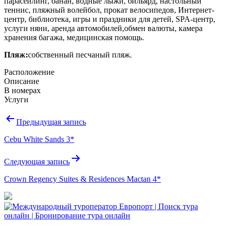
парасейлинг, банан, водные лыжи, бильярд, настольный
теннис, пляжный волейбол, прокат велосипедов, Интернет-
центр, библиотека, игры и праздники для детей, SPA-центр,
услуги няни, аренда автомобилей,обмен валюты, камера
хранения багажа, медицинская помощь.
Пляж:
собственный песчаный пляж.
Расположение
Описание
В номерах
Услуги
Навигация
Предыдущая запись
по
Cebu White Sands 3*
записям
Следующая запись
Crown Regency Suites & Residences Mactan 4*