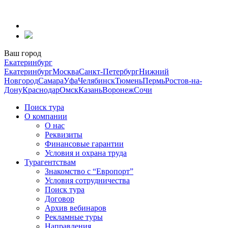
Перейти
к
содержанию
Ваш город
Екатеринбург
Екатеринбург
Москва
Санкт-Петербург
Нижний
Новгород
Самара
Уфа
Челябинск
Тюмень
Пермь
Ростов-на-
Дону
Краснодар
Омск
Казань
Воронеж
Сочи
Поиск тура
О компании
О нас
Реквизиты
Финансовые гарантии
Условия и охрана труда
Турагентствам
Знакомство с “Европорт”
Условия сотрудничества
Поиск тура
Договор
Архив вебинаров
Рекламные туры
Направления