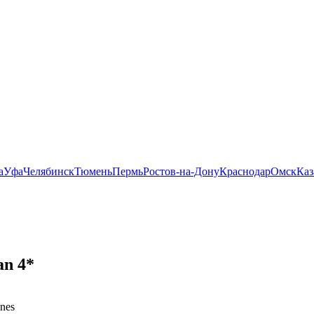
а
Уфа
Челябинск
Тюмень
Пермь
Ростов-на-Дону
Краснодар
Омск
Каз
an 4*
ines