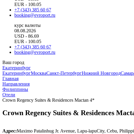
EUR
- 100.05
+7 (343) 385 60 67
booking@evroport.ru
курс валюты
08.08.2026
USD
- 86.69
EUR
- 100.05
+7 (343) 385 60 67
booking@evroport.ru
Ваш город
Екатеринбург
Екатеринбург
Москва
Санкт-Петербург
Нижний Новгород
Самар
Главная
Направления
Филиппины
Отели
Crown Regency Suites & Residences Mactan 4*
Crown Regency Suites & Residences Mact
Адрес:
Maximo Patalinhug Jr. Avenue, Lapu-lapuCity, Cebu, Philipp