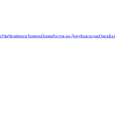
а
Уфа
Челябинск
Тюмень
Пермь
Ростов-на-Дону
Краснодар
Омск
Каз