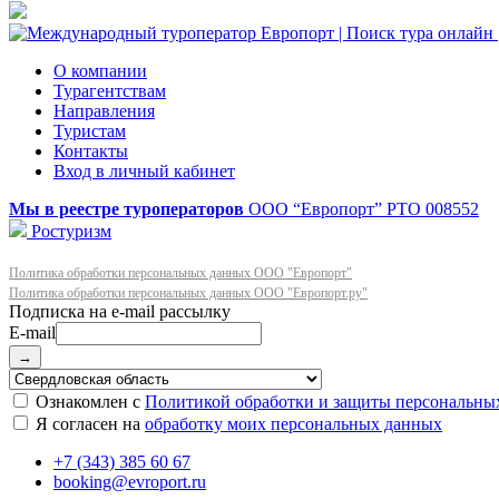
О компании
Турагентствам
Направления
Туристам
Контакты
Вход в личный кабинет
Мы в реестре туроператоров
ООО “Европорт”
РТО 008552
Ростуризм
Политика обработки персональных данных ООО "Европорт"
Политика обработки персональных данных ООО "Европорт.ру"
E-mail
→
Ознакомлен с
Политикой обработки и защиты персональны
Я согласен на
обработку моих персональных данных
+7 (343) 385 60 67
booking@evroport.ru