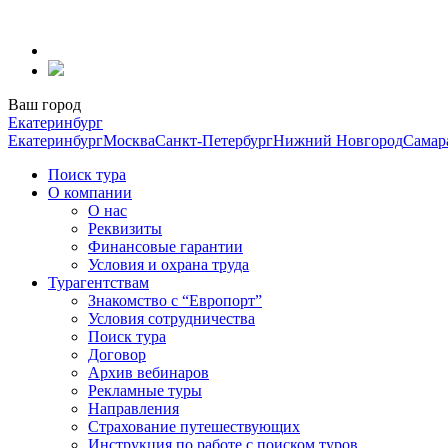
Перейти
к
содержанию
Ваш город
Екатеринбург
Екатеринбург
Москва
Санкт-Петербург
Нижний Новгород
Самар
Поиск тура
О компании
О нас
Реквизиты
Финансовые гарантии
Условия и охрана труда
Турагентствам
Знакомство с “Европорт”
Условия сотрудничества
Поиск тура
Договор
Архив вебинаров
Рекламные туры
Направления
Страхование путешествующих
Инструкция по работе с поиском туров