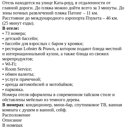
Отель находится на улице Ката-роуд, в отдаленности от
главной дороги. До пляжа можно дойти всего за 3 минуты. До
зоны ночных развлечений пляжа Патонг – 11 км.
Расстояние до международного аэропорта Пхукета – 46 км.
(25 минут езды).
В отеле:
• 73 номера;
• детский бассейн;
• бассейн для взрослых с баром у кромки;
• ресторан Lobster & Prawn, а котором подают блюда местной
и интернациональной кухни, а также блюда из свежих
морепродуктов;
• Wi-Fi;
• Room Service;
• обмен валюты;
• услуги прачечной;
• аренда автомобилей и мотобайков;
• парковка.
Номера отеля оформлены в современном тайском стиле и
обставлены мебелью из темного дерева.
В номерах
: кондиционер, мини-бар, спутниковое ТВ, ванная
комната с душем и ванной, сейф.
Расположение
Описание
В номерах