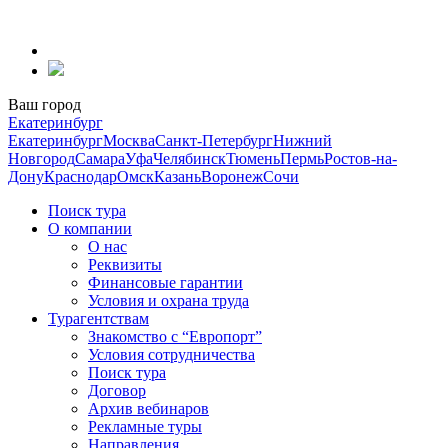
Перейти
к
содержанию
Ваш город
Екатеринбург
Екатеринбург
Москва
Санкт-Петербург
Нижний
Новгород
Самара
Уфа
Челябинск
Тюмень
Пермь
Ростов-на-
Дону
Краснодар
Омск
Казань
Воронеж
Сочи
Поиск тура
О компании
О нас
Реквизиты
Финансовые гарантии
Условия и охрана труда
Турагентствам
Знакомство с “Европорт”
Условия сотрудничества
Поиск тура
Договор
Архив вебинаров
Рекламные туры
Направления