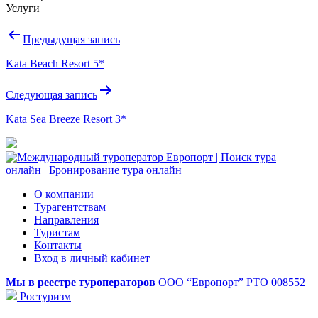
Услуги
Навигация
Предыдущая запись
по
Kata Beach Resort 5*
записям
Следующая запись
Kata Sea Breeze Resort 3*
О компании
Турагентствам
Направления
Туристам
Контакты
Вход в личный кабинет
Мы в реестре туроператоров
ООО “Европорт”
РТО 008552
Ростуризм