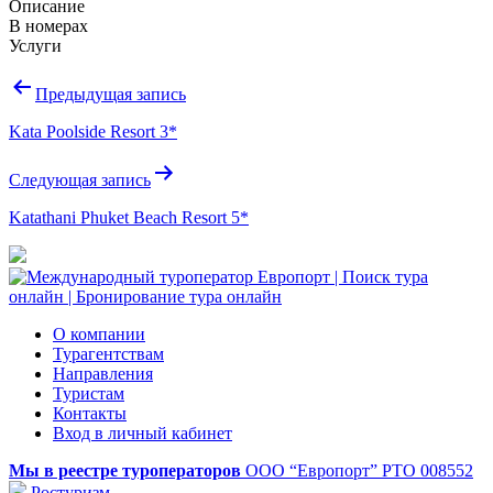
Описание
В номерах
Услуги
Навигация
Предыдущая запись
по
Kata Poolside Resort 3*
записям
Следующая запись
Katathani Phuket Beach Resort 5*
О компании
Турагентствам
Направления
Туристам
Контакты
Вход в личный кабинет
Мы в реестре туроператоров
ООО “Европорт”
РТО 008552
Ростуризм