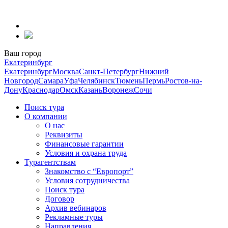
Перейти
к
содержанию
Ваш город
Екатеринбург
Екатеринбург
Москва
Санкт-Петербург
Нижний
Новгород
Самара
Уфа
Челябинск
Тюмень
Пермь
Ростов-на-
Дону
Краснодар
Омск
Казань
Воронеж
Сочи
Поиск тура
О компании
О нас
Реквизиты
Финансовые гарантии
Условия и охрана труда
Турагентствам
Знакомство с “Европорт”
Условия сотрудничества
Поиск тура
Договор
Архив вебинаров
Рекламные туры
Направления