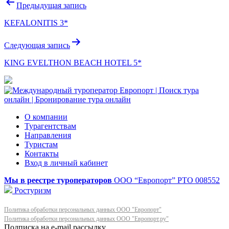
Навигация
Предыдущая запись
по
KEFALONITIS 3*
записям
Следующая запись
KING EVELTHON BEACH HOTEL 5*
О компании
Турагентствам
Направления
Туристам
Контакты
Вход в личный кабинет
Мы в реестре туроператоров
ООО “Европорт”
РТО 008552
Ростуризм
Политика обработки персональных данных ООО "Европорт"
Политика обработки персональных данных ООО "Европорт.ру"