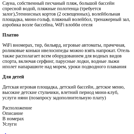
Сауна, собственный песчаный пляж, большой бассейн
спресной водой, пляжные полотенца (требуется
залог),5теннисных кортов (2 освещенных), волейбольная
площадка, мини-гольф, пляжный волейбол, тренажерный зал,
аэробика возле бассейна, WiFi влобби отеля
Платно
WiFi вномерах, тир, бильярд, игровые автоматы, прачечная,
роликовые коньки ивелосипеды можно взять напрокат. Отель
также располагает всем оборудованием для водных видов
спорта, включая серфинг, парусные лодки, водные лыжи
иполет напарашюте над морем, уроки подводного плавания
Для детей
Детская игровая площадка, детский бассейн, детское меню,
высокие детские стульчики, влетний период мини-клуб,
услуги няни (позапросу задополнительную плату)
Расположение
Описание
В номерах
Услуги