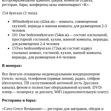
котором
размещены администрация, комнаты отдыха,
ресторан, бары, конференц-залы иминимаркет «К».
154 бунгало (3 типа)
:
38Studio
бунгало (42кв.м)— комната, совмещенная
скухней, веранда и ванная комната; для размещения 2-3
человек
101 One bedroom
бунгало (54кв.м)— состоят изспальной,
просторной гостиной, кухни, ванной комнаты, веранды;
для размещения 2-4 человек
15Two bedroom
бунгало (72кв.м) состоят издвух
спальных комнат, гостиной, кухни, ванной комнаты,
веранды, для размещения 4-6 человек
В номерах:
Все бунгало оснащены индивидуальным кондиционером
(тепло- холод), телефоном (прямая линия), радио, сейфом
(бесплатно), ТВ соспутниковой антенной (есть 2русских
канала), феном и полностью оборудованной кухней. DVD-
плеер— позапросу за доплату, WiFi (задополнительную плату)
Рестораны и бары:
«Cavo Greco Restaurant»
— ресторан для завтраков, обедов и