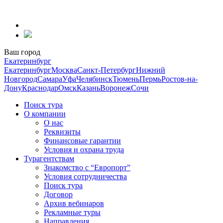
Перейти
к
содержанию
Ваш город
Екатеринбург
Екатеринбург
Москва
Санкт-Петербург
Нижний
Новгород
Самара
Уфа
Челябинск
Тюмень
Пермь
Ростов-на-
Дону
Краснодар
Омск
Казань
Воронеж
Сочи
Поиск тура
О компании
О нас
Реквизиты
Финансовые гарантии
Условия и охрана труда
Турагентствам
Знакомство с “Европорт”
Условия сотрудничества
Поиск тура
Договор
Архив вебинаров
Рекламные туры
Направления