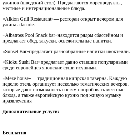
ужинов (шведский стол). Предлагаются морепродукты,
местные и интернациональные блюда.
«Alkion Grill Restaurant»
— ресторан открыт вечером для
ужина a lacarte.
«Albatross Pool Snack bar»
находится рядом сбассейном и
предлагает обед, закуски, освежительные напитки.
«Sunset Bar»
предлагает разнообразные напитки икоктейли.
«Kioku Sushi Bar»
предлагает давно ставшие популярными
среди европейцев японские суши исушими.
«Meze house»
— традиционная кипрская таверна. Каждую
неделю отель организует несколько тематических вечеров,
которые дают возможность гостям попробовать местные
блюда, а также европейскую кухню под живую музыку
иразвлечения
Дополнительные услуги:
Бесплатно