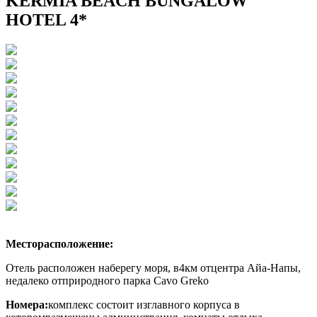
KERMIA BEACH BUNGALOW
HOTEL 4*
Месторасположение:
Отель расположен наберегу моря, в4км отцентра Айа-Напы,
недалеко отприродного парка Cavo Greko
Номера:
к
омплекс состоит изглавного корпуса в