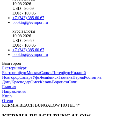
10.08.2026
USD
- 86.69
EUR
- 100.05
+7 (343) 385 60 67
booking@evroport.ru
курс валюты
10.08.2026
USD
- 86.69
EUR
- 100.05
+7 (343) 385 60 67
booking@evroport.ru
Ваш город
Екатеринбург
Екатеринбург
Москва
Санкт-Петербург
Нижний
Новгород
Самара
Уфа
Челябинск
Тюмень
Пермь
Ростов-на-
Дону
Краснодар
Омск
Казань
Воронеж
Сочи
Главная
Направления
Кипр
Отели
KERMIA BEACH BUNGALOW HOTEL 4*