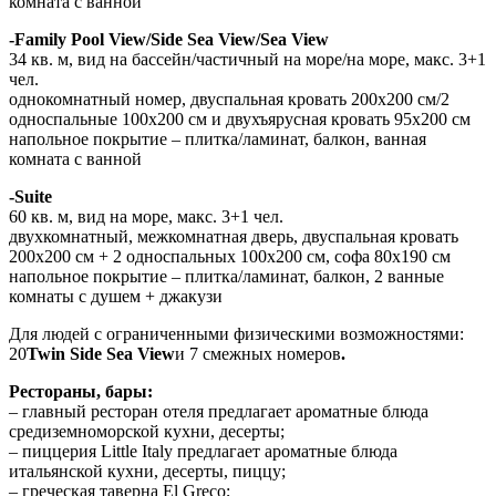
комната с ванной
-Family Pool View/Side Sea View/Sea View
34 кв. м, вид на бассейн/частичный на море/на море, макс. 3+1
чел.
однокомнатный номер, двуспальная кровать 200х200 см/2
односпальные 100х200 см и двухъярусная кровать 95х200 см
напольное покрытие – плитка/ламинат, балкон, ванная
комната с ванной
-Suite
60 кв. м, вид на море, макс. 3+1 чел.
двухкомнатный, межкомнатная дверь, двуспальная кровать
200х200 см + 2 односпальных 100х200 см, софа 80х190 см
напольное покрытие – плитка/ламинат, балкон, 2 ванные
комнаты с душем + джакузи
Для людей с ограниченными физическими возможностями:
20
Twin Side Sea View
и 7 смежных номеров
.
Рестораны, бары:
– главный ресторан отеля предлагает ароматные блюда
средиземноморской кухни, десерты;
– пиццерия Little Italy предлагает ароматные блюда
итальянской кухни, десерты, пиццу;
– греческая таверна El Greco;