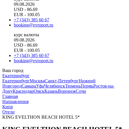
09.08.2026
USD
- 86.69
EUR
- 100.05
+7 (343) 385 60 67
booking@evroport.ru
курс валюты
09.08.2026
USD
- 86.69
EUR
- 100.05
+7 (343) 385 60 67
booking@evroport.ru
Ваш город
Екатеринбург
Екатеринбург
Москва
Санкт-Петербург
Нижний
Новгород
Самара
Уфа
Челябинск
Тюмень
Пермь
Ростов-на-
Дону
Краснодар
Омск
Казань
Воронеж
Сочи
Главная
Направления
Кипр
Отели
KING EVELTHON BEACH HOTEL 5*