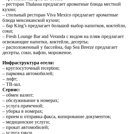
– ресторан Thalassa предлагает ароматные блюда местной
кухни;
– стильный ресторан Viva Mexico предлагает ароматные
блюда мексиканской кухни;
– бар King’s предлагает большой выбор напитков, коктейли,
соки;
– Fresh Lounge Bar and Veranda с видом на пляж предлагает
освежающие напитки, коктейли, десерты;
– расположенный у бассейна, бар Sea Breeze предлагает
десерты, соки, вафли, мороженое.
Инфраструктура отеля:
– круглосуточный reception;
– парковка автомобилей;
– лифт;
– ТВ-зал.
Сервис:
– обмен валют;
– обслуживание в номерах;
– услуга прачечной;
– уборка в номерах;
– прием и отправка факса, копирование документов;
– медицинские услуги;
– прокат автомобилей;
– услуга такси.