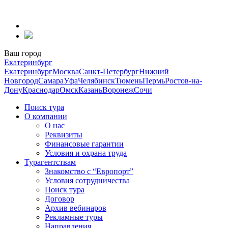
Перейти
к
содержанию
Ваш город
Екатеринбург
Екатеринбург
Москва
Санкт-Петербург
Нижний
Новгород
Самара
Уфа
Челябинск
Тюмень
Пермь
Ростов-на-
Дону
Краснодар
Омск
Казань
Воронеж
Сочи
Поиск тура
О компании
О нас
Реквизиты
Финансовые гарантии
Условия и охрана труда
Турагентствам
Знакомство с “Европорт”
Условия сотрудничества
Поиск тура
Договор
Архив вебинаров
Рекламные туры
Направления