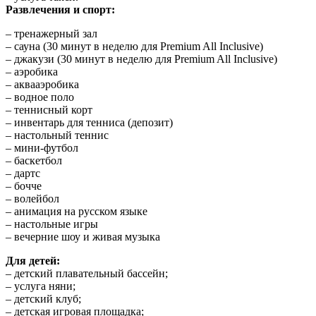
Развлечения и спорт:
– тренажерный зал
– сауна (30 минут в неделю для Premium All Inclusive)
– джакузи (30 минут в неделю для Premium All Inclusive)
– аэробика
– аквааэробика
– водное поло
– теннисный корт
– инвентарь для тенниса (депозит)
– настольный теннис
– мини-футбол
– баскетбол
– дартс
– бочче
– волейбол
– анимация на русском языке
– настольные игры
– вечерние шоу и живая музыка
Для детей:
– детский плавательный бассейн;
– услуга няни;
– детский клуб;
– детская игровая площадка;