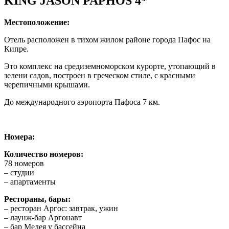
KING JASON PAPHOS 4*
Местоположение:
Отель расположен в тихом жилом районе города Пафос на
Кипре.
Это комплекс на средиземноморском курорте, утопающий в
зелени садов, построен в греческом стиле, с красными
черепичными крышами.
До международного аэропорта Пафоса 7 км.
Номера:
Количество номеров:
78 номеров
– студии
– апартаменты
Рестораны, бары:
– ресторан Аргос: завтрак, ужин
– лаунж-бар Аргонавт
– бар Медея у бассейна