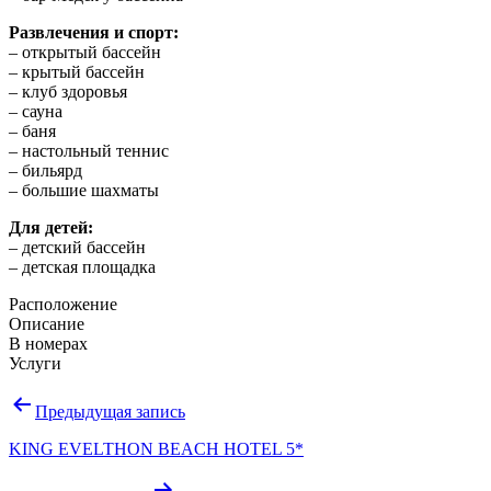
Развлечения и спорт:
– открытый бассейн
– крытый бассейн
– клуб здоровья
– сауна
– баня
– настольный теннис
– бильярд
– большие шахматы
Для детей:
– детский бассейн
– детская площадка
Расположение
Описание
В номерах
Услуги
Навигация
Предыдущая запись
по
KING EVELTHON BEACH HOTEL 5*
записям