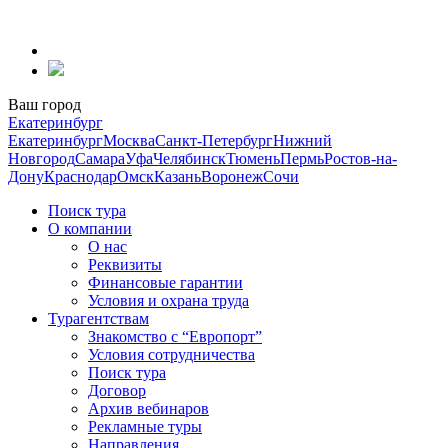
Перейти
к
содержанию
Ваш город
Екатеринбург
Екатеринбург
Москва
Санкт-Петербург
Нижний
Новгород
Самара
Уфа
Челябинск
Тюмень
Пермь
Ростов-на-
Дону
Краснодар
Омск
Казань
Воронеж
Сочи
Поиск тура
О компании
О нас
Реквизиты
Финансовые гарантии
Условия и охрана труда
Турагентствам
Знакомство с “Европорт”
Условия сотрудничества
Поиск тура
Договор
Архив вебинаров
Рекламные туры
Направления