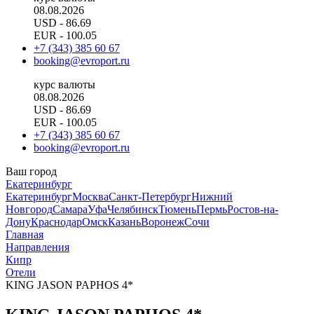
08.08.2026
USD
- 86.69
EUR
- 100.05
+7 (343) 385 60 67
booking@evroport.ru
курс валюты
08.08.2026
USD
- 86.69
EUR
- 100.05
+7 (343) 385 60 67
booking@evroport.ru
Ваш город
Екатеринбург
Екатеринбург
Москва
Санкт-Петербург
Нижний
Новгород
Самара
Уфа
Челябинск
Тюмень
Пермь
Ростов-на-
Дону
Краснодар
Омск
Казань
Воронеж
Сочи
Главная
Направления
Кипр
Отели
KING JASON PAPHOS 4*