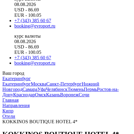
08.08.2026
USD
- 86.69
EUR
- 100.05
+7 (343) 385 60 67
booking@evroport.ru
курс валюты
08.08.2026
USD
- 86.69
EUR
- 100.05
+7 (343) 385 60 67
booking@evroport.ru
Ваш город
Екатеринбург
Екатеринбург
Москва
Санкт-Петербург
Нижний
Новгород
Самара
Уфа
Челябинск
Тюмень
Пермь
Ростов-на-
Дону
Краснодар
Омск
Казань
Воронеж
Сочи
Главная
Направления
Кипр
Отели
KOKKINOS BOUTIQUE HOTEL 4*