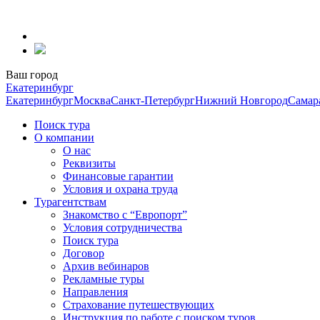
Перейти
к
содержанию
Ваш город
Екатеринбург
Екатеринбург
Москва
Санкт-Петербург
Нижний Новгород
Самар
Поиск тура
О компании
О нас
Реквизиты
Финансовые гарантии
Условия и охрана труда
Турагентствам
Знакомство с “Европорт”
Условия сотрудничества
Поиск тура
Договор
Архив вебинаров
Рекламные туры
Направления
Страхование путешествующих
Инструкция по работе с поиском туров