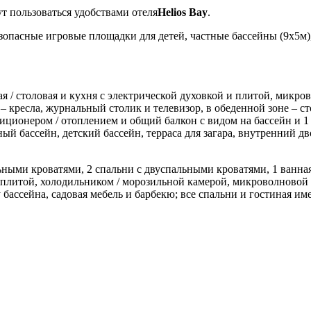
огут пользоваться удобствами отеля
Helios Bay
.
опасные игровые площадки для детей, частные бассейны (9х5м), 
иная / столовая и кухня с электрической духовкой и плитой, ми
кресла, журнальный столик и телевизор, в обеденной зоне – сто
диционером / отоплением и общий балкон с видом на бассейн и 
ый бассейн, детский бассейн, терраса для загара, внутренний дв
льными кроватями, 2 спальни с двуспальными кроватями, 1 ванна
/ плитой, холодильником / морозильной камерой, микроволновой
 бассейна, садовая мебель и барбекю; все спальни и гостиная име