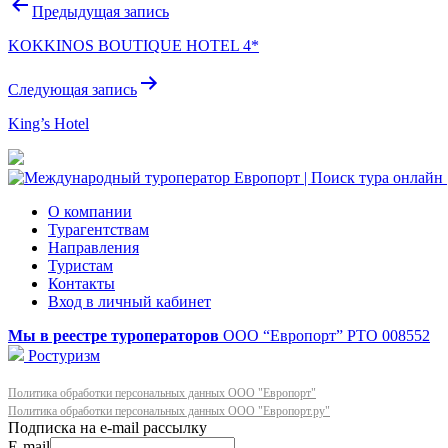
Навигация
Предыдущая запись
по
KOKKINOS BOUTIQUE HOTEL 4*
записям
Следующая запись
King’s Hotel
О компании
Турагентствам
Направления
Туристам
Контакты
Вход в личный кабинет
Мы в реестре туроператоров
ООО “Европорт”
РТО 008552
Ростуризм
Политика обработки персональных данных ООО "Европорт"
Политика обработки персональных данных ООО "Европорт.ру"
E-mail