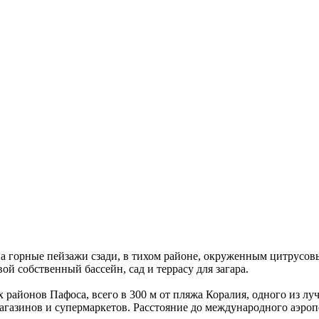
 на горные пейзажи сзади, в тихом районе, окруженным цитрусо
й собственный бассейн, сад и террасу для загара.
айонов Пафоса, всего в 300 м от пляжа Коралия, одного из лу
 магазинов и супермаркетов. Расстояние до международного аэро