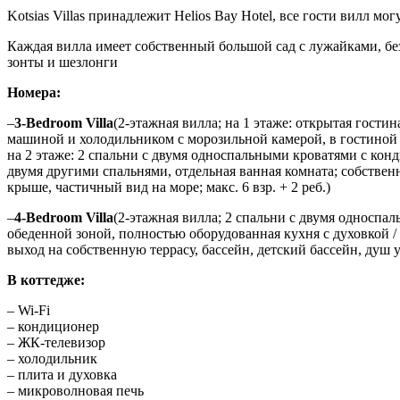
​​Kotsias Villas принадлежит Helios Bay Hotel, все гости вилл м
Каждая вилла имеет собственный большой сад с лужайками, без
зонты и шезлонги
Номера:
–
3-Bedroom Villa
(2-этажная вилла; на 1 этаже: открытая гост
машиной и холодильником с морозильной камерой, в гостиной – 
на 2 этаже: 2 спальни с двумя односпальными кроватями с кон
двумя другими спальнями, отдельная ванная комната; собственн
крыше, частичный вид на море; макс. 6 взр. + 2 реб.)
–
4-Bedroom Villa
(2-этажная вилла; 2 спальни с двумя односпа
обеденной зоной, полностью оборудованная кухня с духовкой 
выход на собственную террасу, бассейн, детский бассейн, душ у
В коттедже:
– Wi-Fi
– кондиционер
– ЖК-телевизор
– холодильник
– плита и духовка
– микроволновая печь