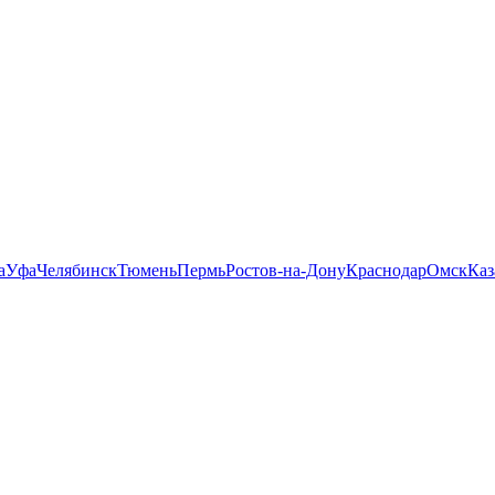
а
Уфа
Челябинск
Тюмень
Пермь
Ростов-на-Дону
Краснодар
Омск
Каз