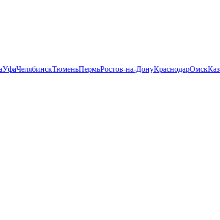
а
Уфа
Челябинск
Тюмень
Пермь
Ростов-на-Дону
Краснодар
Омск
Каз