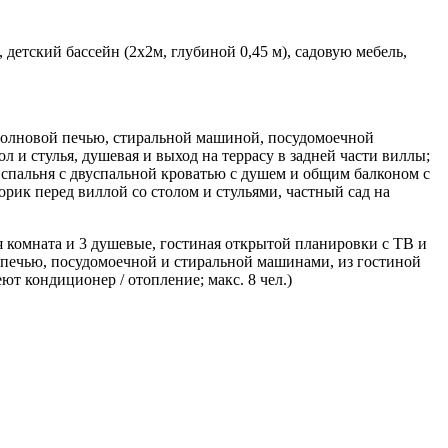
детский бассейн (2х2м, глубиной 0,45 м), садовую мебель,
кроволновой печью, стиральной машиной, посудомоечной
л и стулья, душевая и выход на террасу в задней части виллы;
1 спальня с двуспальной кроватью с душем и общим балконом с
орик перед виллой со столом и стульями, частный сад на
я комната и 3 душевые, гостиная открытой планировки с ТВ и
 печью, посудомоечной и стиральной машинами, из гостиной
ют кондиционер / отопление; макс. 8 чел.)