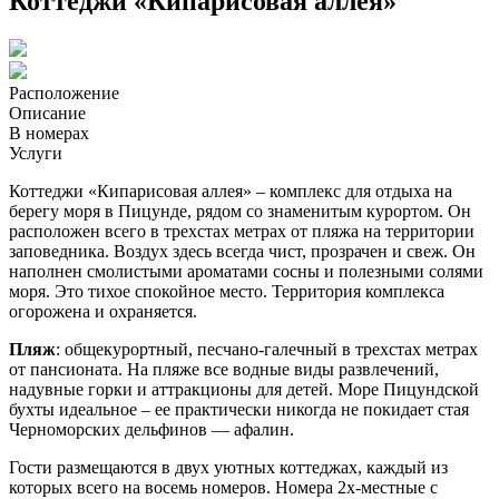
Коттеджи «Кипарисовая аллея»
Расположение
Описание
В номерах
Услуги
Коттеджи «Кипарисовая аллея» – комплекс для отдыха на
берегу моря в Пицунде, рядом со знаменитым курортом. Он
расположен всего в трехстах метрах от пляжа на территории
заповедника. Воздух здесь всегда чист, прозрачен и свеж. Он
наполнен смолистыми ароматами сосны и полезными солями
моря. Это тихое спокойное место. Территория комплекса
огорожена и охраняется.
Пляж
: общекурортный, песчано-галечный в трехстах метрах
от пансионата. На пляже все водные виды развлечений,
надувные горки и аттракционы для детей. Море Пицундской
бухты идеальное – ее практически никогда не покидает стая
Черноморских дельфинов — афалин.
Гости размещаются в двух уютных коттеджах, каждый из
которых всего на восемь номеров. Номера 2х-местные с