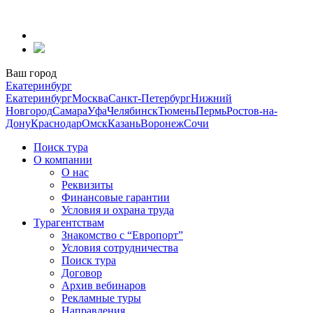
Перейти
к
содержанию
Ваш город
Екатеринбург
Екатеринбург
Москва
Санкт-Петербург
Нижний
Новгород
Самара
Уфа
Челябинск
Тюмень
Пермь
Ростов-на-
Дону
Краснодар
Омск
Казань
Воронеж
Сочи
Поиск тура
О компании
О нас
Реквизиты
Финансовые гарантии
Условия и охрана труда
Турагентствам
Знакомство с “Европорт”
Условия сотрудничества
Поиск тура
Договор
Архив вебинаров
Рекламные туры
Направления