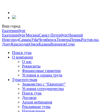
Перейти
к
содержанию
Ваш город
Екатеринбург
Екатеринбург
Москва
Санкт-Петербург
Нижний
Новгород
Самара
Уфа
Челябинск
Тюмень
Пермь
Ростов-на-
Дону
Краснодар
Омск
Казань
Воронеж
Сочи
Поиск тура
О компании
О нас
Реквизиты
Финансовые гарантии
Условия и охрана труда
Турагентствам
Знакомство с “Европорт”
Условия сотрудничества
Поиск тура
Договор
Архив вебинаров
Рекламные туры
Направления