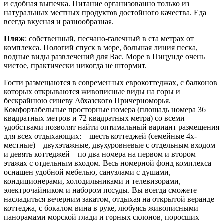
и сдобная выпечка. Питание организованно только из
натуральных местных продуктов достойного качества. Еда
всегда вкусная и разнообразная.
Пляж
: собственный, песчано-галечный в ста метрах от
комплекса. Пологий спуск в море, большая линия песка,
водные виды развлечений для Вас. Море в Пицунде очень
чистое, практически никогда не штормит.
Гости размещаются в современных еврокоттеджах, с балконов
которых открываются живописные виды на горы и
бескрайнюю синеву Абхазского Причерноморья.
Комфортабельные просторные номера (площадь номера 36
квадратных метров и 72 квадратных метра) со всеми
удобствами позволят найти оптимальный вариант размещения
для всех отдыхающих: – шесть коттеджей (семейные 4х-
местные) – двухэтажные, двухуровневые с отдельным входом
и девять коттеджей – по два номера на первом и втором
этажах с отдельным входом. Весь номерной фонд комплекса
оснащен удобной мебелью, санузлами с душами,
кондиционерами, холодильниками и телевизорами,
электрочайником и набором посуды. Вы всегда сможете
насладиться вечерним закатом, отдыхая на открытой веранде
коттеджа, с бокалом вина в руке, любуясь живописными
панорамами морской глади и горных склонов, поросших