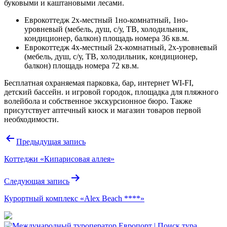
буковыми и каштановыми лесами.
Еврокоттедж 2х-местный 1но-комнатный, 1но-
уровневый (мебель, душ, с/у, ТВ, холодильник,
кондиционер, балкон) площадь номера 36 кв.м.
Еврокоттедж 4х-местный 2х-комнатный, 2х-уровневый
(мебель, душ, с/у, ТВ, холодильник, кондиционер,
балкон) площадь номера 72 кв.м.
Бесплатная охраняемая парковка, бар, интернет WI-FI,
детский бассейн. и игровой городок, площадка для пляжного
волейбола и собственное экскурсионное бюро. Также
присутствует аптечный киоск и магазин товаров первой
необходимости.
Навигация
Предыдущая запись
по
Коттеджи «Кипарисовая аллея»
записям
Следующая запись
Курортный комплекс «Alex Beach ****»