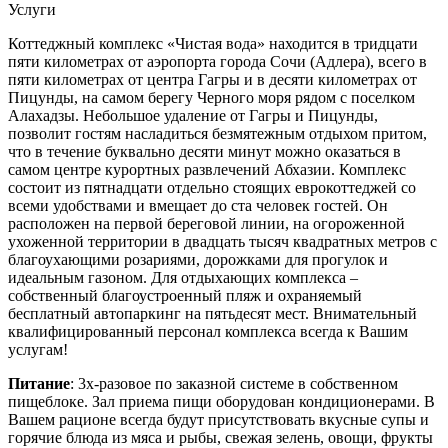
Услуги
Коттеджный комплекс «Чистая вода» находится в тридцати
пяти километрах от аэропорта города Сочи (Адлера), всего в
пяти километрах от центра Гагры и в десяти километрах от
Пицунды, на самом берегу Черного моря рядом с поселком
Алахадзы. Небольшое удаление от Гагры и Пицунды,
позволит гостям насладиться безмятежным отдыхом притом,
что в течение буквально десяти минут можно оказаться в
самом центре курортных развлечений Абхазии. Комплекс
состоит из пятнадцати отдельно стоящих еврокоттеджей со
всеми удобствами и вмещает до ста человек гостей. Он
расположен на первой береговой линии, на огороженной
ухоженной территории в двадцать тысяч квадратных метров с
благоухающими розариями, дорожками для прогулок и
идеальным газоном. Для отдыхающих комплекса –
собственный благоустроенный пляж и охраняемый
бесплатный автопаркинг на пятьдесят мест. Внимательный
квалифицированный персонал комплекса всегда к Вашим
услугам!
Питание
: 3х-разовое по заказной системе в собственном
пищеблоке. Зал приема пищи оборудован кондиционерами. В
Вашем рационе всегда будут присутствовать вкусные супы и
горячие блюда из мяса и рыбы, свежая зелень, овощи, фрукты