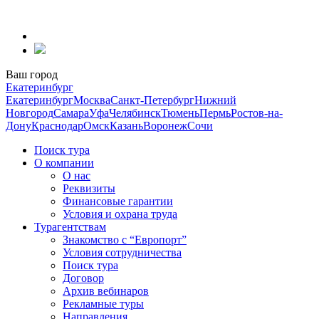
Перейти
к
содержанию
Ваш город
Екатеринбург
Екатеринбург
Москва
Санкт-Петербург
Нижний
Новгород
Самара
Уфа
Челябинск
Тюмень
Пермь
Ростов-на-
Дону
Краснодар
Омск
Казань
Воронеж
Сочи
Поиск тура
О компании
О нас
Реквизиты
Финансовые гарантии
Условия и охрана труда
Турагентствам
Знакомство с “Европорт”
Условия сотрудничества
Поиск тура
Договор
Архив вебинаров
Рекламные туры
Направления