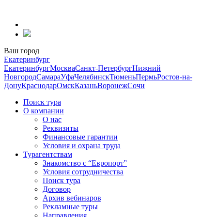
Перейти
к
содержанию
Ваш город
Екатеринбург
Екатеринбург
Москва
Санкт-Петербург
Нижний
Новгород
Самара
Уфа
Челябинск
Тюмень
Пермь
Ростов-на-
Дону
Краснодар
Омск
Казань
Воронеж
Сочи
Поиск тура
О компании
О нас
Реквизиты
Финансовые гарантии
Условия и охрана труда
Турагентствам
Знакомство с “Европорт”
Условия сотрудничества
Поиск тура
Договор
Архив вебинаров
Рекламные туры
Направления