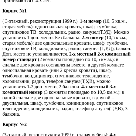
принимаются с 4-х лет.
Корпус №1
( 3-этажный, реконструкция 1999 г.).
1-м номер
(10, 5 кв.м.,
старая мебель): односпальная кровать, шкаф, тумбочка;
спутниковое ТВ, холодильник, радио, санузел(Т,УД). Можно
установить 1 доп. место. Без балкона.
2-м номер
(10,5 кв.м.,
старая мебель): две односпальные кровати, шкаф, тумбочки.
спутниковое ТВ, холодильник, радио; санузел (Т,У,Д), балкон.
Доп. место не устанавливается.
2-х местный 2-х комнатный
номер стандарт
(2 комнаты площадью по 10,5 км.м.): в
спальне две кровати составлены вместе, в другой комнате
односпальная кровать (или 2 кресла кровати), шкаф,
тумбочки, кондиционер, спутниковое телевидение,
холодильник, радио, телефон;санузел(Т,У,В), можно
установить 1-2 доп. место, 2 балкона.
4-х местный 3-х
комнатный номер
(3 комнаты площадью по 10,5 км.м.): в
одной спальне две односпальные кровати, в другой –
двуспальная, шкаф, тумбочки, кондиционер, спутниковое
телевидение, холодильник, радио, телефон;санузел(Т,У,В), 3
балкона.
Корпус №2
(3-этажный, реконструкция 1999 г., старая мебель):
4-х