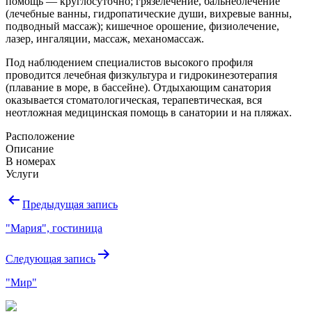
помощь — круглосуточно; грязелечение, бальнеолечение
(лечебные ванны, гидропатические души, вихревые ванны,
подводный массаж); кишечное орошение, физиолечение,
лазер, ингаляции, массаж, механомассаж.
Под наблюдением специалистов высокого профиля
проводится лечебная физкультура и гидрокинезотерапия
(плавание в море, в бассейне). Отдыхающим санатория
оказывается стоматологическая, терапевтическая, вся
неотложная медицинская помощь в санатории и на пляжах.
Расположение
Описание
В номерах
Услуги
Навигация
Предыдущая запись
по
"Мария", гостиница
записям
Следующая запись
"Мир"