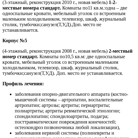
(3-этажный, реконструкция 2010 г., новая мебель)
1-2-
местные номера стандарт.
Комнаты по11 кв.м.:одна – две
односпальные кровати, мебельный уголок со встроенным
маленьким холодильником, телевизор, шкаф, журнальный
столик, тумбочки;санузел(Т,У,Д).Доп. место не
устанавливается.
Корпус №5
(4-этажный, реконструкция 2008 г., новая мебель)
2-местный
номер стандарт.
Комнаты по10,5 кв.м: две односпальные
кровати, мебельный уголок со встроенным маленьким
холодильником, телевизор, шкаф, журнальный столик,
тумбочки;санузел(Т,У,Д). Доп. место не устанавливается.
Профиль лечения:
заболевания опорно-двигательного аппарата (костно-
мышечной системы – артропатии, воспалительные
артропатии; артрозы; артриты; периартриты;
полиартриты; артриты ревматической этиологии;
спондилопатии; спондилоартриты, подагра;
посттравматические повреждения конечностей;
остеохондроз позвоночника любой локализации),
заболевания нервной системы (полиневриты и