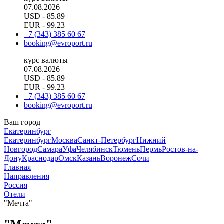
07.08.2026
USD
- 85.89
EUR
- 99.23
+7 (343) 385 60 67
booking@evroport.ru
курс валюты
07.08.2026
USD
- 85.89
EUR
- 99.23
+7 (343) 385 60 67
booking@evroport.ru
Ваш город
Екатеринбург
Екатеринбург
Москва
Санкт-Петербург
Нижний
Новгород
Самара
Уфа
Челябинск
Тюмень
Пермь
Ростов-на-
Дону
Краснодар
Омск
Казань
Воронеж
Сочи
Главная
Направления
Россия
Отели
"Мечта"