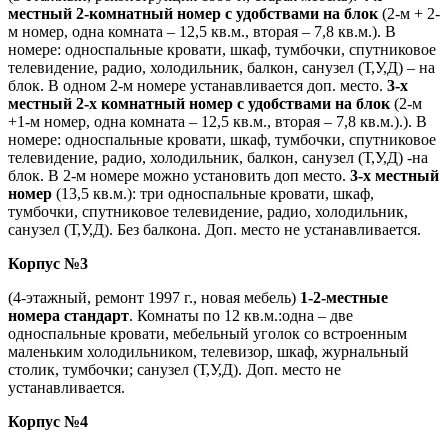
местный 2-комнатный номер с удобствами на блок
(2-м + 2-
м номер, одна комната – 12,5 кв.м., вторая – 7,8 кв.м.). В
номере: односпальные кровати, шкаф, тумбочки, спутниковое
телевидение, радио, холодильник, балкон, санузел (Т,У,Д) – на
блок. В одном 2-м номере устанавливается доп. место.
3-х
местный 2-х комнатный номер с удобствами на блок
(2-м
+1-м номер, одна комната – 12,5 кв.м., вторая – 7,8 кв.м.).). В
номере: односпальные кровати, шкаф, тумбочки, спутниковое
телевидение, радио, холодильник, балкон, санузел (Т,У,Д) -на
блок. В 2-м номере можно установить доп место.
3-х местный
номер
(13,5 кв.м.): три односпальные кровати, шкаф,
тумбочки, спутниковое телевидение, радио, холодильник,
санузел (Т,У,Д). Без балкона. Доп. место не устанавливается.
Корпус №3
(4-этажный, ремонт 1997 г., новая мебель)
1-2-местные
номера стандарт
. Комнаты по 12 кв.м.:одна – две
односпальные кровати, мебельный уголок со встроенным
маленьким холодильником, телевизор, шкаф, журнальный
столик, тумбочки; санузел (Т,У,Д). Доп. место не
устанавливается.
Корпус №4