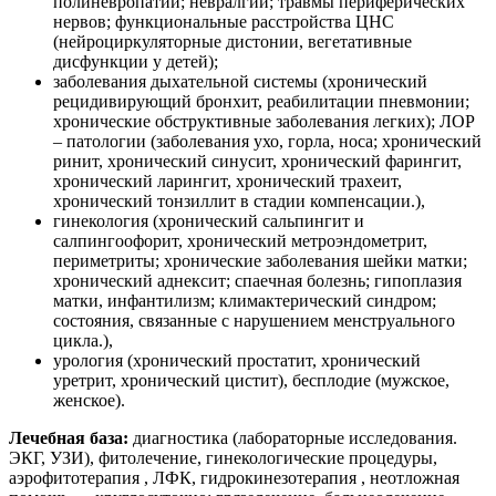
полиневропатии; невралгии; травмы периферических
нервов; функциональные расстройства ЦНС
(нейроциркуляторные дистонии, вегетативные
дисфункции у детей);
заболевания дыхательной системы (хронический
рецидивирующий бронхит, реабилитации пневмонии;
хронические обструктивные заболевания легких); ЛОР
– патологии (заболевания ухо, горла, носа; хронический
ринит, хронический синусит, хронический фарингит,
хронический ларингит, хронический трахеит,
хронический тонзиллит в стадии компенсации.),
гинекология (хронический сальпингит и
салпингоофорит, хронический метроэндометрит,
периметриты; хронические заболевания шейки матки;
хронический аднексит; спаечная болезнь; гипоплазия
матки, инфантилизм; климактерический синдром;
состояния, связанные с нарушением менструального
цикла.),
урология (хронический простатит, хронический
уретрит, хронический цистит), бесплодие (мужское,
женское).
Лечебная база:
диагностика (лабораторные исследования.
ЭКГ, УЗИ), фитолечение, гинекологические процедуры,
аэрофитотерапия , ЛФК, гидрокинезотерапия , неотложная