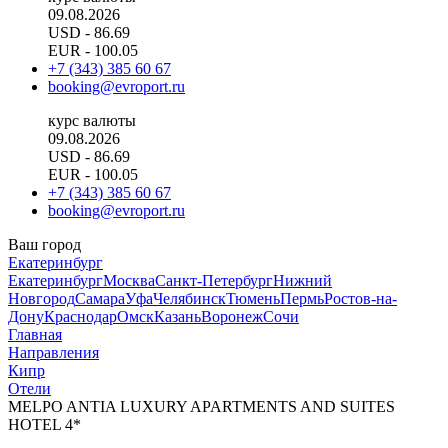
09.08.2026
USD
- 86.69
EUR
- 100.05
+7 (343) 385 60 67
booking@evroport.ru
курс валюты
09.08.2026
USD
- 86.69
EUR
- 100.05
+7 (343) 385 60 67
booking@evroport.ru
Ваш город
Екатеринбург
Екатеринбург
Москва
Санкт-Петербург
Нижний
Новгород
Самара
Уфа
Челябинск
Тюмень
Пермь
Ростов-на-
Дону
Краснодар
Омск
Казань
Воронеж
Сочи
Главная
Направления
Кипр
Отели
MELPO ANTIA LUXURY APARTMENTS AND SUITES
HOTEL 4*