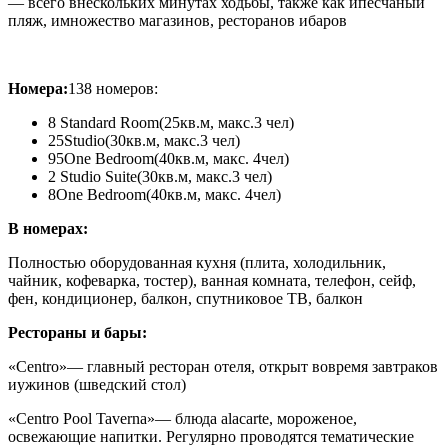
— всего внескольких минутах ходьбы, также как ипесчаный
пляж, имножество магазинов, ресторанов ибаров
Номера:
138 номеров:
8 Standard Room
(25кв.м, макс.3 чел)
25Studio
(30кв.м, макс.3 чел)
95One Bedroom
(40кв.м, макс. 4чел)
2 Studio Suite
(30кв.м, макс.3 чел)
8
One Bedroom
(40кв.м, макс. 4чел)
В номерах:
Полностью оборудованная кухня (плита, холодильник,
чайник, кофеварка, тостер), ванная комната, телефон, сейф,
фен, кондиционер, балкон, спутниковое ТВ, балкон
Рестораны и бары:
«Centro»
— главный ресторан отеля, открыт вовремя завтраков
иужинов (шведский стол)
«Centro Pool Taverna»
— блюда alacarte, мороженое,
освежающие напитки. Регулярно проводятся тематические