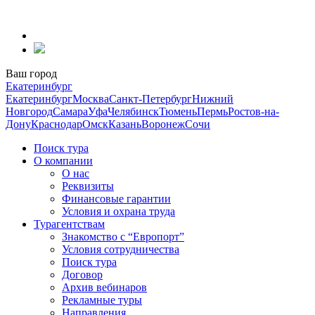
Перейти
к
содержанию
Ваш город
Екатеринбург
Екатеринбург
Москва
Санкт-Петербург
Нижний
Новгород
Самара
Уфа
Челябинск
Тюмень
Пермь
Ростов-на-
Дону
Краснодар
Омск
Казань
Воронеж
Сочи
Поиск тура
О компании
О нас
Реквизиты
Финансовые гарантии
Условия и охрана труда
Турагентствам
Знакомство с “Европорт”
Условия сотрудничества
Поиск тура
Договор
Архив вебинаров
Рекламные туры
Направления