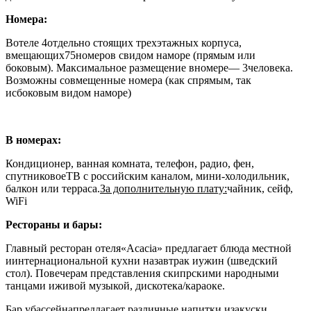
Номера:
Вотеле 4отдельно стоящих трехэтажных корпуса,
вмещающих
75
номеров свидом наморе (прямым или
боковым). Максимальное размещение вномере— 3человека.
Возможны совмещенные номера (как спрямым, так
исбоковым видом наморе)
В номерах:
Кондиционер, ванная комната, телефон, радио, фен,
спутниковоеТВ с российским каналом, мини-холодильник,
балкон или терраса.
За дополнительную плату:
чайник, сейф,
WiFi
Рестораны и бары:
Главный ресторан отеля«Acacia» предлагает блюда местной
иинтернациональной кухни назавтрак иужин (шведский
стол). Повечерам представления скипрскими народными
танцами иживой музыкой, дискотека/караоке.
Бар убассейна
предлагает различные напитки изакуски