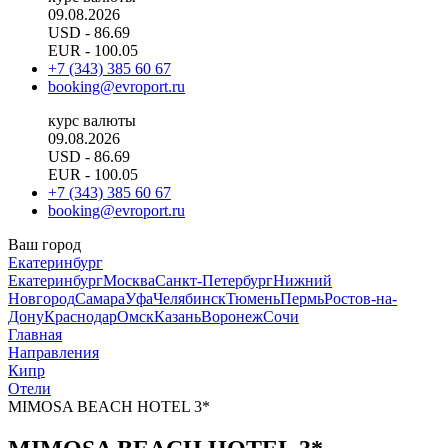
09.08.2026
USD
- 86.69
EUR
- 100.05
+7 (343) 385 60 67
booking@evroport.ru
курс валюты
09.08.2026
USD
- 86.69
EUR
- 100.05
+7 (343) 385 60 67
booking@evroport.ru
Ваш город
Екатеринбург
Екатеринбург
Москва
Санкт-Петербург
Нижний
Новгород
Самара
Уфа
Челябинск
Тюмень
Пермь
Ростов-на-
Дону
Краснодар
Омск
Казань
Воронеж
Сочи
Главная
Направления
Кипр
Отели
MIMOSA BEACH HOTEL 3*