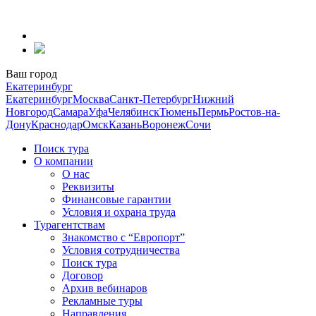
Перейти
к
содержанию
Ваш город
Екатеринбург
Екатеринбург
Москва
Санкт-Петербург
Нижний
Новгород
Самара
Уфа
Челябинск
Тюмень
Пермь
Ростов-на-
Дону
Краснодар
Омск
Казань
Воронеж
Сочи
Поиск тура
О компании
О нас
Реквизиты
Финансовые гарантии
Условия и охрана труда
Турагентствам
Знакомство с “Европорт”
Условия сотрудничества
Поиск тура
Договор
Архив вебинаров
Рекламные туры
Направления