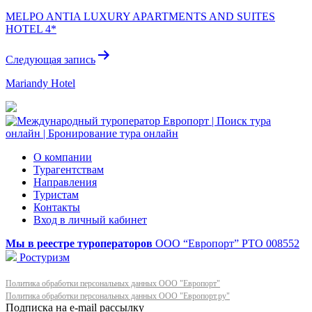
по
MELPO ANTIA LUXURY APARTMENTS AND SUITES
записям
HOTEL 4*
Следующая запись
Mariandy Hotel
О компании
Турагентствам
Направления
Туристам
Контакты
Вход в личный кабинет
Мы в реестре туроператоров
ООО “Европорт”
РТО 008552
Ростуризм
Политика обработки персональных данных ООО "Европорт"
Политика обработки персональных данных ООО "Европорт.ру"