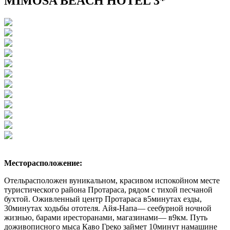
MIMOSA BEACH HOTEL 3*
Месторасположение:
Отель
расположен вуникальном, красивом испокойном месте
туристического района Протараса, рядом с тихой песчаной
бухтой. Оживленный центр Протараса в5минутах езды,
30минутах ходьбы ототеля. Айя-Напа— сеебурной ночной
жизнью, барами иресторанами, магазинами— в9км. Путь
доживописного мыса Каво Греко займет 10минут намашине