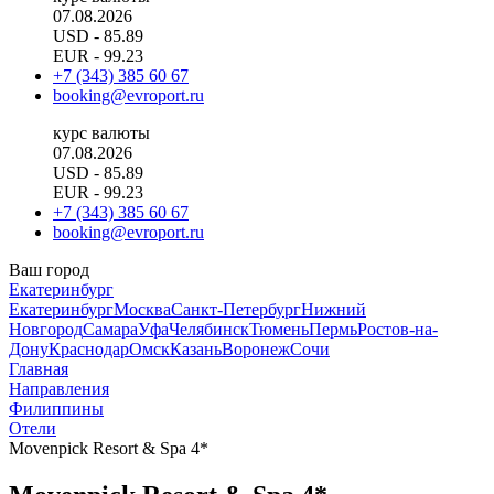
07.08.2026
USD
- 85.89
EUR
- 99.23
+7 (343) 385 60 67
booking@evroport.ru
курс валюты
07.08.2026
USD
- 85.89
EUR
- 99.23
+7 (343) 385 60 67
booking@evroport.ru
Ваш город
Екатеринбург
Екатеринбург
Москва
Санкт-Петербург
Нижний
Новгород
Самара
Уфа
Челябинск
Тюмень
Пермь
Ростов-на-
Дону
Краснодар
Омск
Казань
Воронеж
Сочи
Главная
Направления
Филиппины
Отели
Movenpick Resort & Spa 4*