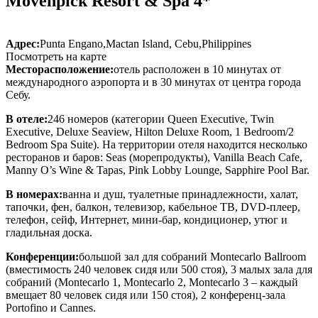
Movenpick Resort & Spa 4*
Адрес:
Punta Engano,
Mactan Island, Cebu,
Philippines
Посмотреть на карте
Месторасположение:
отель расположен в 10 минутах от
международного аэропорта и в 30 минутах от центра города
Себу.
В отеле:
246 номеров (категории Queen Executive, Twin
Executive, Deluxe Seaview, Hilton Deluxe Room, 1 Bedroom/2
Bedroom Spa Suite)
. На территории отеля находится несколько
ресторанов и баров: Seas (морепродукты), Vanilla Beach Cafe,
Manny O’s Wine & Tapas, Pink Lobby Lounge, Sapphire Pool Bar.
В номерах:
ванна и душ, туалетные принадлежности, халат,
тапочки, фен, балкон, телевизор, кабельное ТВ, DVD-плеер,
телефон, сейф, Интернет, мини-бар, кондиционер, утюг и
гладильная доска.
Конференции:
большой зал для собраний Montecarlo Ballroom
(вместимость 240 человек сидя или 500 стоя), 3 малых зала для
собраний (Montecarlo 1, Montecarlo 2, Montecarlo 3 – каждый
вмещает 80 человек сидя или 150 стоя), 2 конференц-зала
Portofino и Cannes.