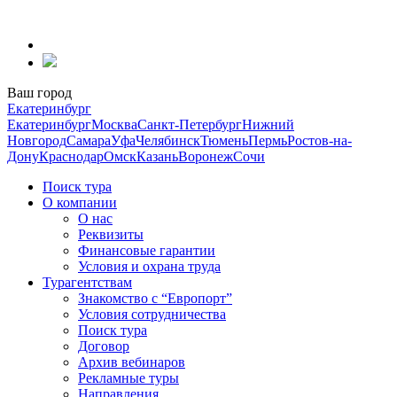
Перейти
к
содержанию
Ваш город
Екатеринбург
Екатеринбург
Москва
Санкт-Петербург
Нижний
Новгород
Самара
Уфа
Челябинск
Тюмень
Пермь
Ростов-на-
Дону
Краснодар
Омск
Казань
Воронеж
Сочи
Поиск тура
О компании
О нас
Реквизиты
Финансовые гарантии
Условия и охрана труда
Турагентствам
Знакомство с “Европорт”
Условия сотрудничества
Поиск тура
Договор
Архив вебинаров
Рекламные туры
Направления