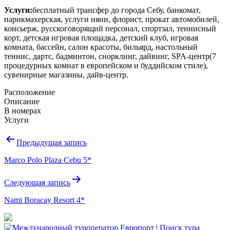
Услуги:
бесплатный трансфер до города Себу, банкомат,
парикмахерская, услуги няни, флорист, прокат автомобилей,
консьерж, русскоговорящий персонал, спортзал, теннисный
корт, детская игровая площадка, детский клуб, игровая
комната, бассейн, салон красоты, бильярд, настольный
теннис, дартс, бадминтон, снорклинг, дайвинг, SPA-центр(7
процедурных комнат в европейском и буддийском стиле),
сувенирные магазины, дайв-центр.
Расположение
Описание
В номерах
Услуги
Навигация
Предыдущая запись
по
Marco Polo Plaza Cebu 5*
записям
Следующая запись
Nami Boracay Resort 4*