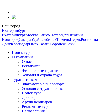
Перейти
к
содержанию
Ваш город
Екатеринбург
Екатеринбург
Москва
Санкт-Петербург
Нижний
Новгород
Самара
Уфа
Челябинск
Тюмень
Пермь
Ростов-на-
Дону
Краснодар
Омск
Казань
Воронеж
Сочи
Поиск тура
О компании
О нас
Реквизиты
Финансовые гарантии
Условия и охрана труда
Турагентствам
Знакомство с “Европорт”
Условия сотрудничества
Поиск тура
Договор
Архив вебинаров
Рекламные туры
Направления