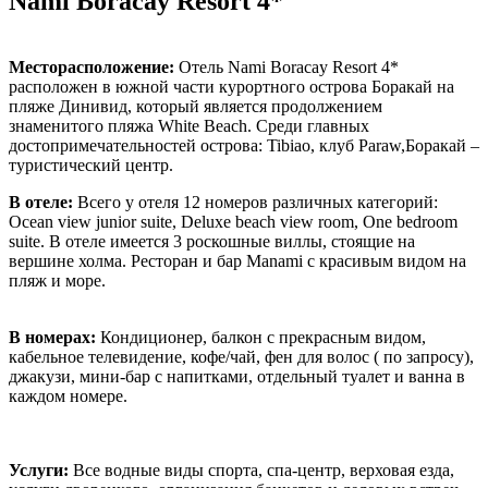
Nami Boracay Resort 4*
Месторасположение:
Отель Nami Boracay Resort 4*
расположен в южной части курортного острова
Боракай на
пляже Динивид
, который является продолжением
знаменитого пляжа White Beach.
Среди главных
достопримечательностей острова: Tibiao, клуб Paraw,Боракай –
туристический центр.
В отеле:
Всего у отеля 12 номеров различных категорий:
Ocean view junior suite
, Deluxe beach view room, One bedroom
suite. В отеле имеется 3 роскошные виллы, стоящие на
вершине холма. Ресторан и бар Manami с красивым видом на
пляж и море.
В номерах:
Кондиционер, балкон с прекрасным видом,
кабельное телевидение, кофе/чай, фен для волос ( по запросу),
джакузи, мини-бар с напитками, отдельный туалет и ванна в
каждом номере.
Услуги:
Все водные виды спорта, спа-центр, верховая езда,