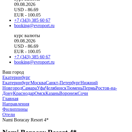
09.08.2026
USD
- 86.69
EUR
- 100.05
+7 (343) 385 60 67
booking@evroport.ru
курс валюты
09.08.2026
USD
- 86.69
EUR
- 100.05
+7 (343) 385 60 67
booking@evroport.ru
Ваш город
Екатеринбург
Екатеринбург
Москва
Санкт-Петербург
Нижний
Новгород
Самара
Уфа
Челябинск
Тюмень
Пермь
Ростов-на-
Дону
Краснодар
Омск
Казань
Воронеж
Сочи
Главная
Направления
Филиппины
Отели
Nami Boracay Resort 4*