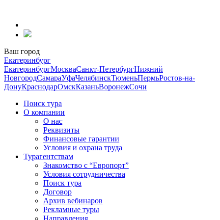
Перейти
к
содержанию
Ваш город
Екатеринбург
Екатеринбург
Москва
Санкт-Петербург
Нижний
Новгород
Самара
Уфа
Челябинск
Тюмень
Пермь
Ростов-на-
Дону
Краснодар
Омск
Казань
Воронеж
Сочи
Поиск тура
О компании
О нас
Реквизиты
Финансовые гарантии
Условия и охрана труда
Турагентствам
Знакомство с “Европорт”
Условия сотрудничества
Поиск тура
Договор
Архив вебинаров
Рекламные туры
Направления