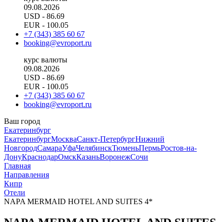
09.08.2026
USD
- 86.69
EUR
- 100.05
+7 (343) 385 60 67
booking@evroport.ru
курс валюты
09.08.2026
USD
- 86.69
EUR
- 100.05
+7 (343) 385 60 67
booking@evroport.ru
Ваш город
Екатеринбург
Екатеринбург
Москва
Санкт-Петербург
Нижний
Новгород
Самара
Уфа
Челябинск
Тюмень
Пермь
Ростов-на-
Дону
Краснодар
Омск
Казань
Воронеж
Сочи
Главная
Направления
Кипр
Отели
NAPA MERMAID HOTEL AND SUITES 4*