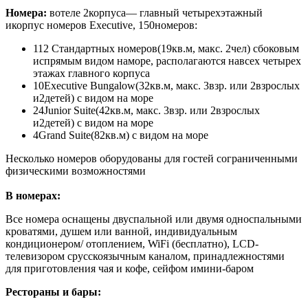
Номера:
вотеле 2корпуса— главный четырехэтажный
икорпус номеров Executive, 150номеров:
112 Стандартных номеров
(19кв.м, макс. 2чел) сбоковым
испрямым видом наморе, располагаются навсех четырех
этажах главного корпуса
10Executive Bungalow
(32кв.м, макс. 3взр. или 2взрослых
и2детей) с видом на море
24Junior Suite
(42кв.м, макс. 3взр. или 2взрослых
и2детей) с видом на море
4Grand Suite
(82кв.м) с видом на море
Несколько номеров оборудованы для гостей сограниченными
физическими возможностями
В номерах:
Все номера оснащены двуспальной или двумя односпальными
кроватями, душем или ванной, индивидуальным
кондиционером/ отоплением, WiFi (бесплатно), LCD-
телевизором срусскоязычным каналом, принадлежностями
для приготовления чая и кофе, сейфом имини-баром
Рестораны и бары: