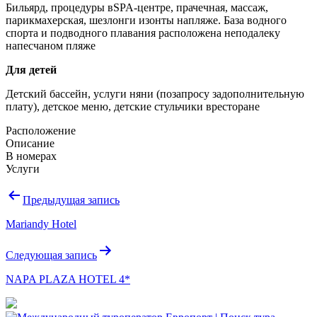
Бильярд, процедуры вSPA-центре, прачечная, массаж,
парикмахерская, шезлонги изонты напляже. База водного
спорта и подводного плавания расположена неподалеку
напесчаном пляже
Для детей
Детский бассейн, услуги няни (позапросу задополнительную
плату), детское меню, детские стульчики вресторане
Расположение
Описание
В номерах
Услуги
Навигация
Предыдущая запись
по
Mariandy Hotel
записям
Следующая запись
NAPA PLAZA HOTEL 4*