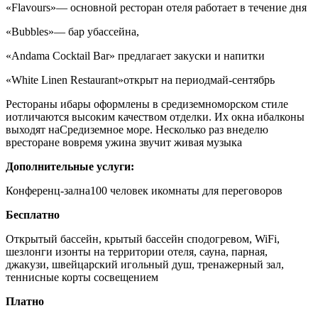
«Flavours»
— основной ресторан отеля работает в течение дня
«Bubbles»
— бар убассейна,
«Andama Cocktail Bar»
предлагает закуски и напитки
«White Linen Restaurant»
открыт на периодмай-сентябрь
Рестораны ибары оформлены в средиземноморском стиле
иотличаются высоким качеством отделки. Их окна ибалконы
выходят наСредиземное море. Несколько раз внеделю
вресторане вовремя ужина звучит живая музыка
Дополнительные услуги:
Конференц-зал
на100 человек икомнаты для переговоров
Бесплатно
Открытый бассейн, крытый бассейн сподогревом, WiFi,
шезлонги изонты на территории отеля, сауна, парная,
джакузи, швейцарский игольный душ, тренажерный зал,
теннисные корты сосвещением
Платно