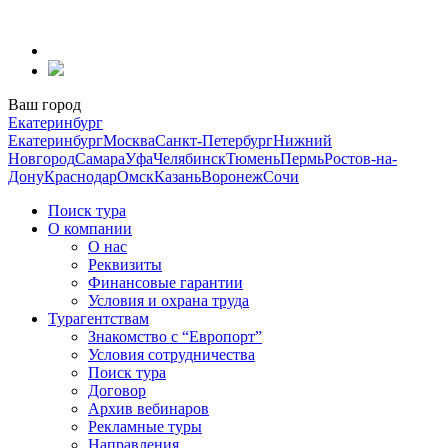
Перейти
к
содержанию
Ваш город
Екатеринбург
Екатеринбург
Москва
Санкт-Петербург
Нижний
Новгород
Самара
Уфа
Челябинск
Тюмень
Пермь
Ростов-на-
Дону
Краснодар
Омск
Казань
Воронеж
Сочи
Поиск тура
О компании
О нас
Реквизиты
Финансовые гарантии
Условия и охрана труда
Турагентствам
Знакомство с “Европорт”
Условия сотрудничества
Поиск тура
Договор
Архив вебинаров
Рекламные туры
Направления