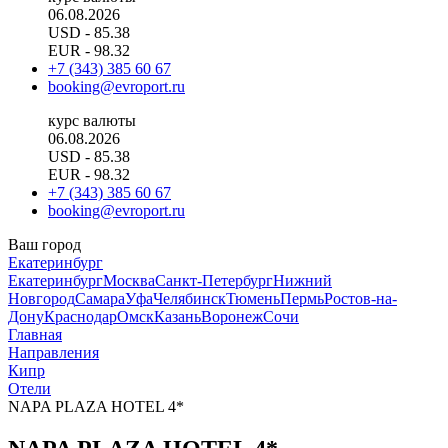
06.08.2026
USD
- 85.38
EUR
- 98.32
+7 (343) 385 60 67
booking@evroport.ru
курс валюты
06.08.2026
USD
- 85.38
EUR
- 98.32
+7 (343) 385 60 67
booking@evroport.ru
Ваш город
Екатеринбург
Екатеринбург
Москва
Санкт-Петербург
Нижний
Новгород
Самара
Уфа
Челябинск
Тюмень
Пермь
Ростов-на-
Дону
Краснодар
Омск
Казань
Воронеж
Сочи
Главная
Направления
Кипр
Отели
NAPA PLAZA HOTEL 4*