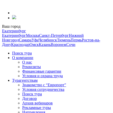
Перейти
к
содержанию
Ваш город
Екатеринбург
Екатеринбург
Москва
Санкт-Петербург
Нижний
Новгород
Самара
Уфа
Челябинск
Тюмень
Пермь
Ростов-на-
Дону
Краснодар
Омск
Казань
Воронеж
Сочи
Поиск тура
О компании
О нас
Реквизиты
Финансовые гарантии
Условия и охрана труда
Турагентствам
Знакомство с “Европорт”
Условия сотрудничества
Поиск тура
Договор
Архив вебинаров
Рекламные туры
Направления