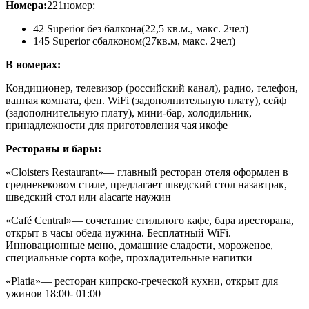
Номера:
221номер:
42 Superior без балкона
(22,5 кв.м., макс. 2чел)
145 Superior сбалконом
(27кв.м, макс. 2чел)
В номерах:
Кондиционер, телевизор (российский канал), радио, телефон,
ванная комната, фен. WiFi (задополнительную плату), сейф
(задополнительную плату), мини-бар, холодильник,
принадлежности для приготовления чая икофе
Рестораны и бары:
«Cloisters Restaurant»
— главный ресторан отеля оформлен в
средневековом стиле, предлагает шведский стол назавтрак,
шведский стол или alacarte наужин
«Café Central»
— сочетание стильного кафе, бара иресторана,
открыт в часы обеда иужина. Бесплатный WiFi.
Инновационные меню, домашние сладости, мороженое,
специальные сорта кофе, прохладительные напитки
«Platia»
— ресторан кипрско-греческой кухни, открыт для
ужинов 18:00- 01:00