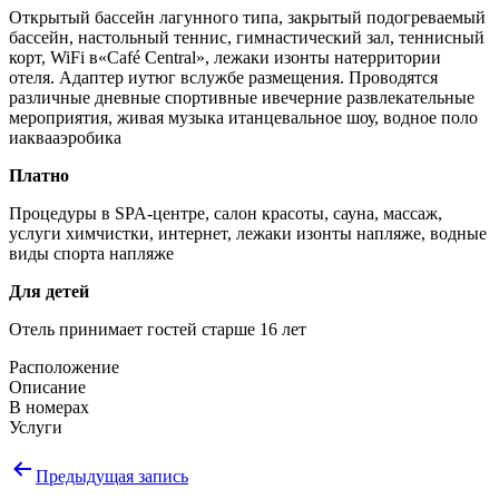
Открытый бассейн лагунного типа, закрытый подогреваемый
бассейн, настольный теннис, гимнастический зал, теннисный
корт, WiFi в«Café Central», лежаки изонты натерритории
отеля. Адаптер иутюг вслужбе размещения. Проводятся
различные дневные спортивные ивечерние развлекательные
мероприятия, живая музыка итанцевальное шоу, водное поло
иаквааэробика
Платно
Процедуры в SPA-центре, салон красоты, cауна, массаж,
услуги химчистки, интернет, лежаки изонты напляже, водные
виды спорта напляже
Для детей
Отель принимает гостей старше 16 лет
Расположение
Описание
В номерах
Услуги
Навигация
Предыдущая запись
по