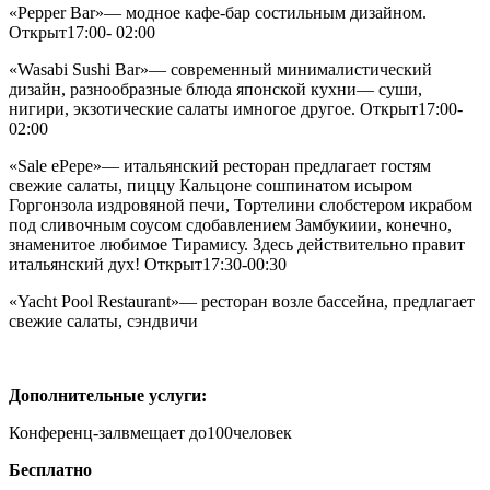
«Pepper Bar»
— модное кафе-бар состильным дизайном.
Открыт17:00- 02:00
«Wasabi Sushi Bar»
— современный минималистический
дизайн, разнообразные блюда японской кухни— суши,
нигири, экзотические салаты имногое другое. Открыт17:00-
02:00
«Sale ePepe»
— итальянский ресторан предлагает гостям
свежие салаты, пиццу Кальцоне сошпинатом исыром
Горгонзола издровяной печи, Тортелини слобстером икрабом
под сливочным соусом сдобавлением Замбукиии, конечно,
знаменитое любимое Тирамису. Здесь действительно правит
итальянский дух! Открыт17:30-00:30
«Yacht Pool Restaurant»
— ресторан возле бассейна, предлагает
свежие салаты, сэндвичи
Дополнительные услуги:
Конференц-зал
вмещает до100человек
Бесплатно