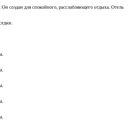
 Он создан для спокойного, расслабляющего отдыха. Отель
седки.
а.
а.
а.
а.
а.