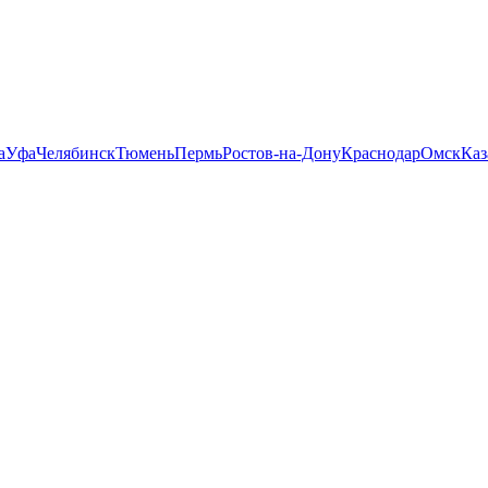
а
Уфа
Челябинск
Тюмень
Пермь
Ростов-на-Дону
Краснодар
Омск
Каз