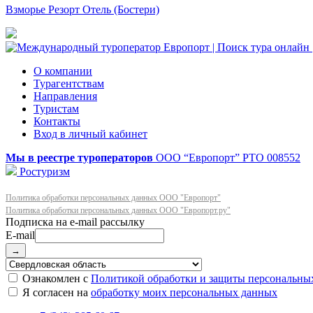
Взморье Резорт Отель (Бостери)
О компании
Турагентствам
Направления
Туристам
Контакты
Вход в личный кабинет
Мы в реестре туроператоров
ООО “Европорт”
РТО 008552
Ростуризм
Политика обработки персональных данных ООО "Европорт"
Политика обработки персональных данных ООО "Европорт.ру"
E-mail
→
Ознакомлен с
Политикой обработки и защиты персональны
Я согласен на
обработку моих персональных данных