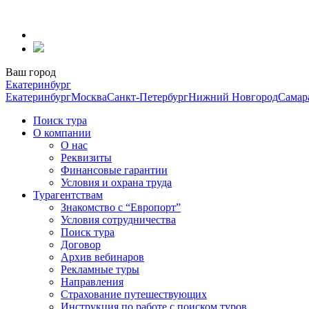
Перейти
к
содержанию
Ваш город
Екатеринбург
Екатеринбург
Москва
Санкт-Петербург
Нижний Новгород
Самар
Поиск тура
О компании
О нас
Реквизиты
Финансовые гарантии
Условия и охрана труда
Турагентствам
Знакомство с “Европорт”
Условия сотрудничества
Поиск тура
Договор
Архив вебинаров
Рекламные туры
Направления
Страхование путешествующих
Инструкция по работе с поиском туров