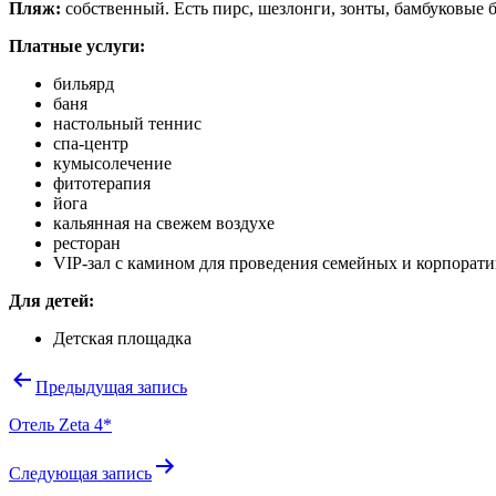
Пляж:
собственный. Есть пирс, шезлонги, зонты, бамбуковые б
Платные услуги:
бильярд
баня
настольный теннис
спа-центр
кумысолечение
фитотерапия
йога
кальянная на свежем воздухе
ресторан
VIP-зал с камином для проведения семейных и корпорат
Для детей:
Детская площадка
Навигация
Предыдущая запись
по
Отель Zeta 4*
записям
Следующая запись