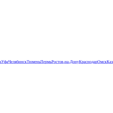
а
Уфа
Челябинск
Тюмень
Пермь
Ростов-на-Дону
Краснодар
Омск
Каз