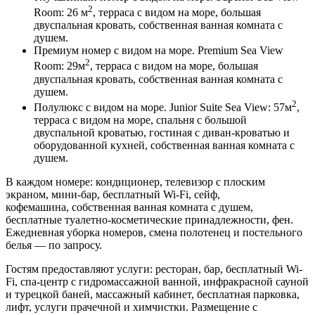
2
Room: 26 м
, терраса с видом на море, большая
двуспальная кровать, с
обственная ванная комната с
душем.
Премиум номер с видом на море. Premium Sea View
2
Room: 29м
, терраса с видом на море, большая
двуспальная кровать, с
обственная ванная комната с
душем.
2
Полулюкс с видом на море. Junior Suite Sea View: 57м
,
терраса c видом на море, cпальня с большой
двуспальной кроватью, гостиная с диван-кроватью и
оборудованной кухней, с
обственная ванная комната с
душем.
В каждом номере: кондиционер, телевизор с плоским
экраном, мини-бар, бесплатный Wi-Fi, сейф,
кофемашина
,
собственная ванная комната с душем,
б
есплатные туалетно-косметические принадлежности, фен.
Ежедневная уборка номеров, смена полотенец и постельного
белья — по запросу.
Гостям предоставляют услуги: ресторан, бар, бесплатный Wi-
Fi, спа-центр с гидромассажной ванной, инфракрасной сауной
и турецкой баней, массажный кабинет, бесплатная парковка,
лифт, услуги прачечной и химчистки. Размещение с