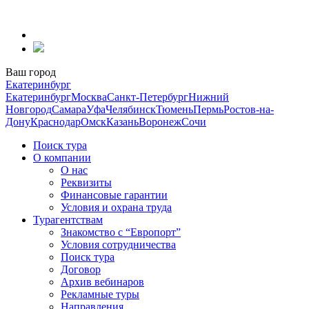
Перейти
к
содержанию
Ваш город
Екатеринбург
Екатеринбург
Москва
Санкт-Петербург
Нижний
Новгород
Самара
Уфа
Челябинск
Тюмень
Пермь
Ростов-на-
Дону
Краснодар
Омск
Казань
Воронеж
Сочи
Поиск тура
О компании
О нас
Реквизиты
Финансовые гарантии
Условия и охрана труда
Турагентствам
Знакомство с “Европорт”
Условия сотрудничества
Поиск тура
Договор
Архив вебинаров
Рекламные туры
Направления