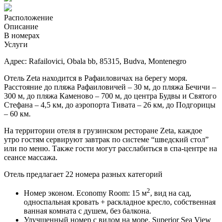
Расположение
Описание
В номерах
Услуги
Адрес: Rafailovici, Obala bb, 85315, Budva, Montenegro
Отель Zeta находится в Рафаиловичах на берегу моря.
Расстояние до пляжа Рафаиловичей – 30 м, до пляжа Бечичи –
300 м, до пляжа Каменово – 700 м, до центра Будвы и Святого
Стефана – 4,5 км, до аэропорта Тивата – 26 км, до Подгорицы
– 60 км.
На территории отеля в грузинском ресторане Zeta, каждое
утро гостям сервируют завтрак по системе “шведский стол”
или по меню. Также гости могут расслабиться в спа-центре на
сеансе массажа.
Отель предлагает 22 номера разных категорий
2
Номер эконом. Economy Room: 15 м
, вид на сад,
односпальная кровать + раскладное кресло, с
обственная
ванная комната с душем,
без балкона.
Улучшенный номер с видом на море. Superior Sea View