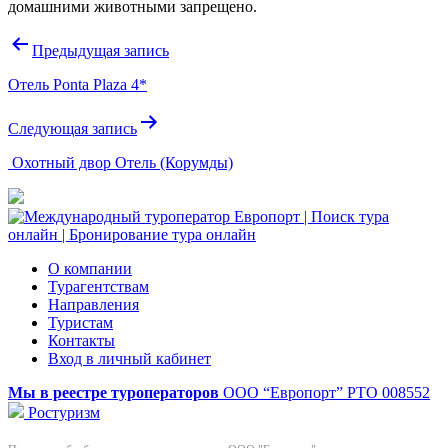
домашними животными запрещено.
Навигация
Предыдущая запись
по
Отель Ponta Plaza 4*
записям
Следующая запись
Охотный двор Отель (Корумды)
О компании
Турагентствам
Направления
Туристам
Контакты
Вход в личный кабинет
Мы в реестре туроператоров
ООО “Европорт”
РТО 008552
Ростуризм