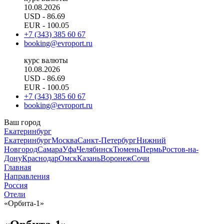
10.08.2026
USD
- 86.69
EUR
- 100.05
+7 (343) 385 60 67
booking@evroport.ru
курс валюты
10.08.2026
USD
- 86.69
EUR
- 100.05
+7 (343) 385 60 67
booking@evroport.ru
Ваш город
Екатеринбург
Екатеринбург
Москва
Санкт-Петербург
Нижний
Новгород
Самара
Уфа
Челябинск
Тюмень
Пермь
Ростов-на-
Дону
Краснодар
Омск
Казань
Воронеж
Сочи
Главная
Направления
Россия
Отели
«Орбита-1»