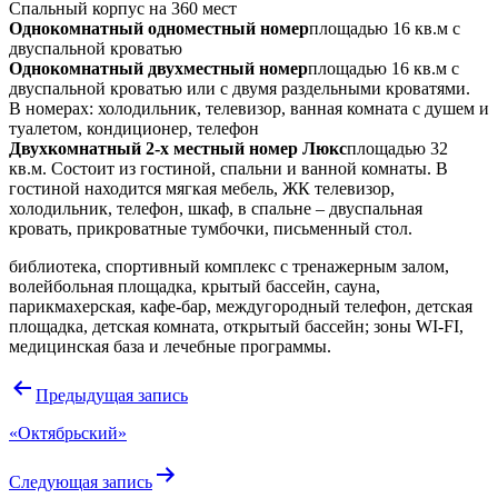
Спальный корпус на 360 мест
Однокомнатный одноместный номер
площадью 16 кв.м с
двуспальной кроватью
Однокомнатный двухместный номер
площадью 16 кв.м с
двуспальной кроватью или с двумя раздельными кроватями.
В номерах: холодильник, телевизор, ванная комната с душем и
туалетом, кондиционер, телефон
Двухкомнатный 2-х местный номер Люкс
площадью 32
кв.м. Состоит из гостиной, спальни и ванной комнаты. В
гостиной находится мягкая мебель, ЖК телевизор,
холодильник, телефон, шкаф, в спальне – двуспальная
кровать, прикроватные тумбочки, письменный стол.
библиотека, спортивный комплекс с тренажерным залом,
волейбольная площадка, крытый бассейн, сауна,
парикмахерская, кафе-бар, междугородный телефон, детская
площадка, детская комната, открытый бассейн; зоны WI-FI,
медицинская база и лечебные программы.
Навигация
Предыдущая запись
по
«Октябрьский»
записям
Следующая запись