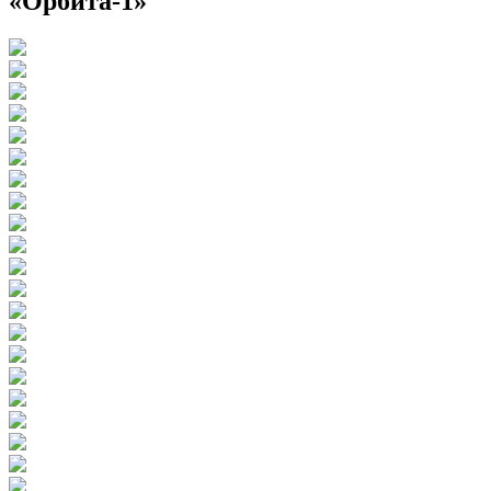
«Орбита-1»