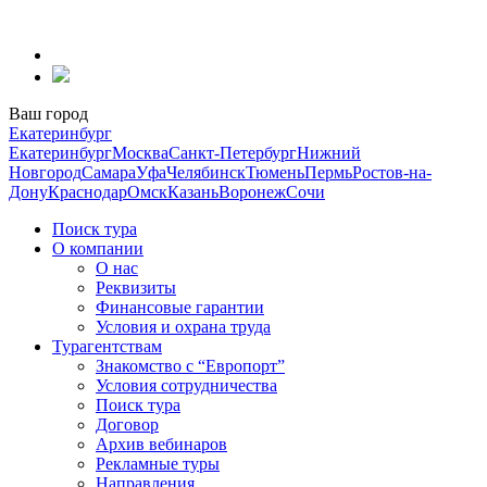
Перейти
к
содержанию
Ваш город
Екатеринбург
Екатеринбург
Москва
Санкт-Петербург
Нижний
Новгород
Самара
Уфа
Челябинск
Тюмень
Пермь
Ростов-на-
Дону
Краснодар
Омск
Казань
Воронеж
Сочи
Поиск тура
О компании
О нас
Реквизиты
Финансовые гарантии
Условия и охрана труда
Турагентствам
Знакомство с “Европорт”
Условия сотрудничества
Поиск тура
Договор
Архив вебинаров
Рекламные туры
Направления