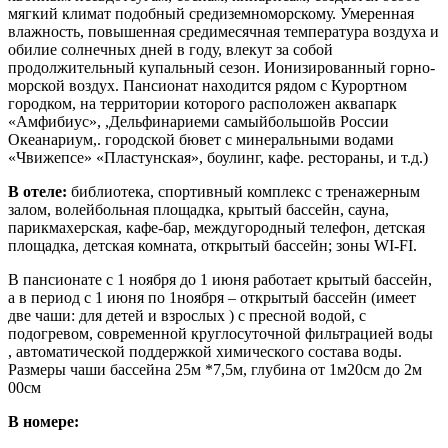
мягкий климат подобный средиземноморскому. Умеренная
влажность, повышенная средимесячная температура воздуха и
обилие солнечных дней в году, влекут за собой
продолжительный купальный сезон. Ионизированный горно-
морской воздух. Пансионат находится рядом с Курортном
городком, на территории которого расположен аквапарк
«Амфибиус», ,Дельфинариеми самыйбольшойв России
Океанариум,. городской бювет с минеральными водами
«Чвижепсе» «Пластунская», боулинг, кафе. рестораны, и т.д.)
В отеле:
библиотека, спортивный комплекс с тренажерным
залом, волейбольная площадка, крытый бассейн, сауна,
парикмахерская, кафе-бар, междугородный телефон, детская
площадка, детская комната, открытый бассейн; зоны WI-FI.
В пансионате с 1 ноября до 1 июня работает крытый бассейн,
а в период с 1 июня по 1ноября – открытый бассейн (имеет
две чаши: для детей и взрослых ) с пресной водой, с
подогревом, современной круглосуточной фильтрацией воды
, автоматической поддержкой химического состава воды.
Размеры чаши бассейна 25м *7,5м, глубина от 1м20см до 2м
00см
В номере: