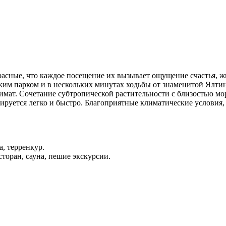
расные, что каждое посещение их вызывает ощущение счастья, ж
ским парком и в нескольких минутах ходьбы от знаменитой Ялт
мат. Сочетание субтропической растительности с близостью мо
тируется легко и быстро. Благоприятные климатические услови
, терренкур.
сторан, сауна, пешие экскурсии.