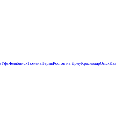
а
Уфа
Челябинск
Тюмень
Пермь
Ростов-на-Дону
Краснодар
Омск
Каз