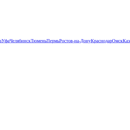
а
Уфа
Челябинск
Тюмень
Пермь
Ростов-на-Дону
Краснодар
Омск
Каз