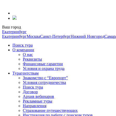
Перейти
к
содержанию
Ваш город
Екатеринбург
Екатеринбург
Москва
Санкт-Петербург
Нижний Новгород
Самар
Поиск тура
О компании
О нас
Реквизиты
Финансовые гарантии
Условия и охрана труда
Турагентствам
Знакомство с “Европорт”
Условия сотрудничества
Поиск тура
Договор
Архив вебинаров
Рекламные туры
Направления
Страхование путешествующих
Инструкция по работе с поиском туров