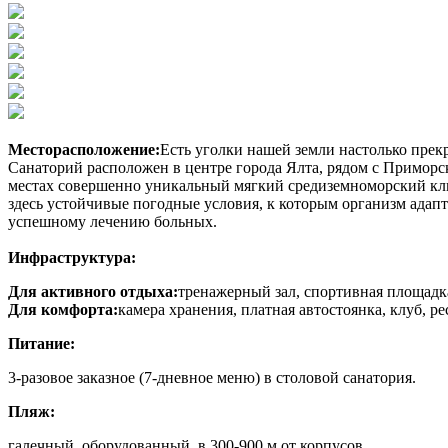
Месторасположение:
Есть уголки нашей земли настолько прек
Санаторий расположен в центре города Ялта, рядом с Примор
местах совершенно уникальный мягкий средиземноморский кли
здесь устойчивые погодные условия, к которым организм адап
успешному лечению больных.
Инфраструктура:
Для активного отдыха:
тренажерный зал, спортивная площадка
Для комфорта:
камера хранения, платная автостоянка, клуб, ре
Питание:
3-разовое заказное (7-дневное меню) в столовой санатория.
Пляж:
галечный, оборудованный, в 300-900 м от корпусов.