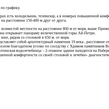
 по графику.
ерах есть холодильник, телевизор, а в номерах повышенной комф
на расстоянии 150-400 м друг от друга.
а холмистой местности на расстоянии 800 м от моря, выше Прим
рона открывает панораму величественной горы Ай-Петри.
зоне, рядом со столовой в 650 м. от моря.
ставляет собой архитектурный памятник 19 века , расстояние от
исном благодатном уголке по соседству с Храмом памятником В
лтинская водолечебница – 2-этажное здание находится на Набере
ышенной комфортности со своей столовой и лечебно- диагностич