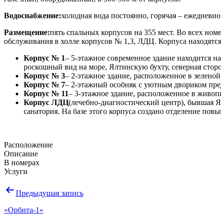
Водоснабжение:
холодная вода постоянно, горячая – ежедневно
Размещение:
пять спальных корпусов на 355 мест. Во всех ном
обслуживания в холле корпусов № 1,3, ЛДЦ. Корпуса находятся 
Корпус № 1
– 5-этажное современное здание находится н
роскошный вид на море, Ялтинскую бухту, северная сто
Корпус № 3
– 2-этажное здание, расположенное в зеленой 
Корпус № 7
– 2-этажный особняк с уютным двориком пред
Корпус № 11
– 3-этажное здание, расположенное в живоп
Корпус ЛДЦ
(лечебно-диагностический центр), бывшая Я
санатория. На базе этого корпуса создано отделение пов
Расположение
Описание
В номерах
Услуги
Навигация
Предыдущая запись
по
«Орбита-1»
записям