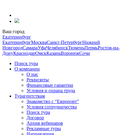
Перейти
к
содержанию
Ваш город
Екатеринбург
Екатеринбург
Москва
Санкт-Петербург
Нижний
Новгород
Самара
Уфа
Челябинск
Тюмень
Пермь
Ростов-на-
Дону
Краснодар
Омск
Казань
Воронеж
Сочи
Поиск тура
О компании
О нас
Реквизиты
Финансовые гарантии
Условия и охрана труда
Турагентствам
Знакомство с “Европорт”
Условия сотрудничества
Поиск тура
Договор
Архив вебинаров
Рекламные туры
Направления