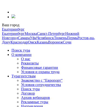
Перейти
к
содержанию
Ваш город
Екатеринбург
Екатеринбург
Москва
Санкт-Петербург
Нижний
Новгород
Самара
Уфа
Челябинск
Тюмень
Пермь
Ростов-на-
Дону
Краснодар
Омск
Казань
Воронеж
Сочи
Поиск тура
О компании
О нас
Реквизиты
Финансовые гарантии
Условия и охрана труда
Турагентствам
Знакомство с “Европорт”
Условия сотрудничества
Поиск тура
Договор
Архив вебинаров
Рекламные туры
Направления