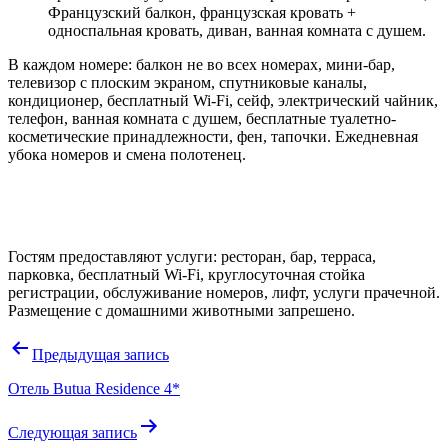
Французский балкон,
французская кровать +
односпальная кровать, диван, ванная комната с душем.
В каждом номере: балкон не во всех номерах, мини-бар,
телевизор с плоским экраном, спутниковые каналы,
кондиционер, бесплатный Wi-Fi, сейф, электрический
чайник,
телефон,
ванная комната с душем, б
есплатные туалетно-
косметические принадлежности, фен, тапочки. Ежедневная
убока номеров и смена полотенец.
Гостям предоставляют услуги: ресторан, бар, терраса,
парковка, бесплатный Wi-Fi, круглосуточная стойка
регистрации, обслуживание номеров, лифт, услуги прачечной.
Размещение с домашними животными запрешено.
Навигация
Предыдущая запись
по
Отель Butua Residence 4*
записям
Следующая запись