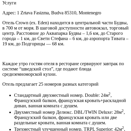
Услуги
Адрес: 1 Zrtava Fasizma, Budva 85310, Montenegro
Отель Crown (ex. Eden) находится в центральной части Будвы,
в 700 м от моря. В шаговой доступности автовокзал, торговый
центр. Расстояние до Аквапарка Будвы – 1,6 км, до Старого
города – 1 км, до Свети Стефана – 6 км, до аэропорта Тивата –
19 км, до Подгорицы — 68 км.
Каждое утро гостям отеля в ресторане сервируют завтрак по
системе “шведский стол”, где подают блюда
средиземноморской кухни.
Отель предлагает 25 номеров разных категорий
2
Стандартный двухместный номер. Double:
24м
,
Французский балкон,
французская кровать+раскладной
диван, ванная комната с душем.
2
Двухместный номер Делюкс. DBL/TWIN Deluxe:
28м
,
Французский балкон,
французская кровать или две
раздельные кровати, ванная комната с душем.
2
Трехместный улучшенный номер. TRPL Superior:
42м
,