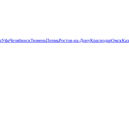
а
Уфа
Челябинск
Тюмень
Пермь
Ростов-на-Дону
Краснодар
Омск
Каз