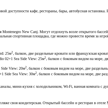
вой доступности кафе, рестораны, бары, автобусная остановка. Р
 Montenegro New Canj. Могут отдохнуть возле открытого бассейн
альная спортивная площадка, где можно провести время за игрой
2
rd: 25м
, балкон, две раздельные кровати или французская крова
2
io 02+1 Sea Side View: 25м
, балкон с боковым видом на море, д
2
 Side View: 20м
, балкон с боковым видом на море, две раздельн
2
+1 Side Sea View: 30м
, балкон с боковым видом на море, две раз
каналы, мини-кухня с холодильником, Wi-Fi, ванная комната с ду
пляже своя кондитерская. Открытый бассейн и ресторан в отеле 