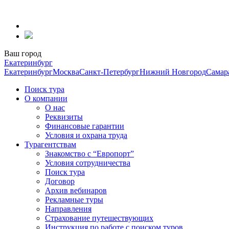
Перейти
к
содержанию
Ваш город
Екатеринбург
Екатеринбург
Москва
Санкт-Петербург
Нижний Новгород
Самар
Поиск тура
О компании
О нас
Реквизиты
Финансовые гарантии
Условия и охрана труда
Турагентствам
Знакомство с “Европорт”
Условия сотрудничества
Поиск тура
Договор
Архив вебинаров
Рекламные туры
Направления
Страхование путешествующих
Инструкция по работе с поиском туров