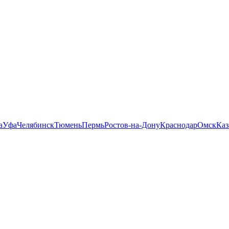
а
Уфа
Челябинск
Тюмень
Пермь
Ростов-на-Дону
Краснодар
Омск
Каз