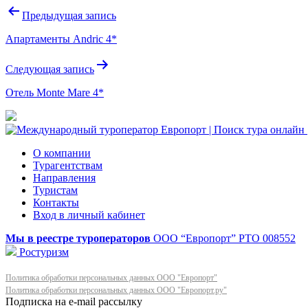
Навигация
Предыдущая запись
по
Апартаменты Andric 4*
записям
Следующая запись
Отель Monte Mare 4*
О компании
Турагентствам
Направления
Туристам
Контакты
Вход в личный кабинет
Мы в реестре туроператоров
ООО “Европорт”
РТО 008552
Ростуризм
Политика обработки персональных данных ООО "Европорт"
Политика обработки персональных данных ООО "Европорт.ру"