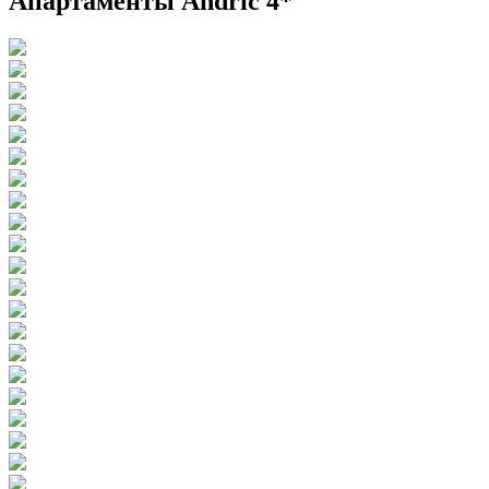
Апартаменты Andric 4*