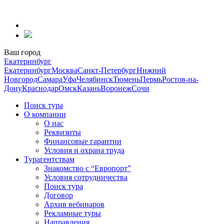
Перейти
к
содержанию
Ваш город
Екатеринбург
Екатеринбург
Москва
Санкт-Петербург
Нижний
Новгород
Самара
Уфа
Челябинск
Тюмень
Пермь
Ростов-на-
Дону
Краснодар
Омск
Казань
Воронеж
Сочи
Поиск тура
О компании
О нас
Реквизиты
Финансовые гарантии
Условия и охрана труда
Турагентствам
Знакомство с “Европорт”
Условия сотрудничества
Поиск тура
Договор
Архив вебинаров
Рекламные туры
Направления