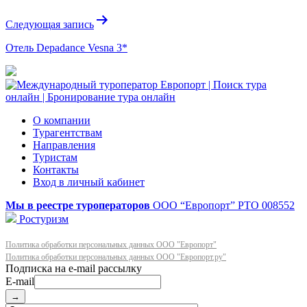
записям
Следующая запись
Отель Depadance Vesna 3*
О компании
Турагентствам
Направления
Туристам
Контакты
Вход в личный кабинет
Мы в реестре туроператоров
ООО “Европорт”
РТО 008552
Ростуризм
Политика обработки персональных данных ООО "Европорт"
Политика обработки персональных данных ООО "Европорт.ру"
E-mail
→