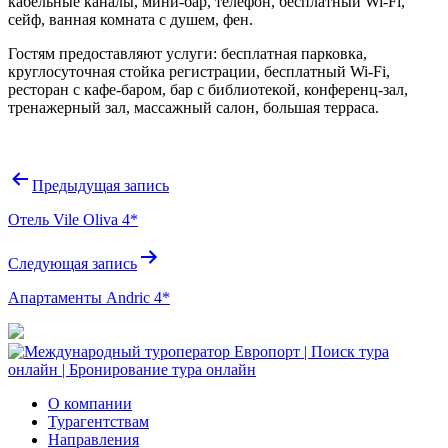
кабельные каналы, мини-бар, телефон, бесплатный Wi-Fi,
сейф, ванная комната с душем, фен.
Гостям предоставляют услуги: бесплатная парковка,
круглосуточная стойка регистрации, бесплатный Wi-Fi,
ресторан с кафе-баром, бар с библиотекой, конференц-зал,
тренажерный зал, массажный салон, большая терраса.
Навигация
Предыдущая запись
по
Отель Vile Oliva 4*
записям
Следующая запись
Апартаменты Andric 4*
О компании
Турагентствам
Направления