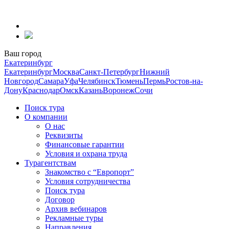
Перейти
к
содержанию
Ваш город
Екатеринбург
Екатеринбург
Москва
Санкт-Петербург
Нижний
Новгород
Самара
Уфа
Челябинск
Тюмень
Пермь
Ростов-на-
Дону
Краснодар
Омск
Казань
Воронеж
Сочи
Поиск тура
О компании
О нас
Реквизиты
Финансовые гарантии
Условия и охрана труда
Турагентствам
Знакомство с “Европорт”
Условия сотрудничества
Поиск тура
Договор
Архив вебинаров
Рекламные туры
Направления