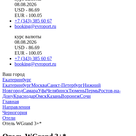
08.08.2026
USD
- 86.69
EUR
- 100.05
+7 (343) 385 60 67
booking@evroport.ru
курс валюты
08.08.2026
USD
- 86.69
EUR
- 100.05
+7 (343) 385 60 67
booking@evroport.ru
Ваш город
Екатеринбург
Екатеринбург
Москва
Санкт-Петербург
Нижний
Новгород
Самара
Уфа
Челябинск
Тюмень
Пермь
Ростов-на-
Дону
Краснодар
Омск
Казань
Воронеж
Сочи
Главная
Направления
Черногория
Отели
Отель WGrand 3+*