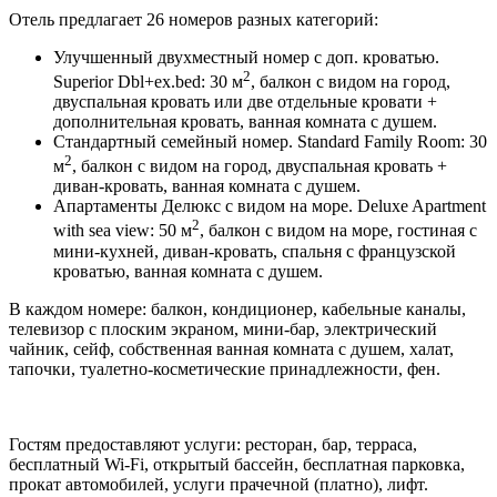
Отель предлагает 26 номеров разных категорий:
Улучшенный двухместный номер с доп. кроватью.
2
Superior Dbl+ex.bed: 30 м
, балкон с видом на город,
двуспальная кровать или две отдельные кровати +
дополнительная кровать, ванная комната с душем.
Стандартный семейный номер. Standard Family Room: 30
2
м
, балкон с видом на город, двуспальная кровать +
диван-кровать, ванная комната с душем.
Апартаменты Делюкс с видом на море. Deluxe Apartment
2
with sea view: 50 м
, балкон с видом на море, гостиная с
мини-кухней, диван-кровать, спальня с французской
кроватью, ванная комната с душем.
В каждом номере: балкон, кондиционер, кабельные каналы,
телевизор с плоским экраном, мини-бар, электрический
чайник, сейф, собственная ванная комната с душем, халат,
тапочки, туалетно-косметические принадлежности, фен.
Гостям предоставляют услуги: ресторан, бар, терраса,
бесплатный Wi-Fi, открытый бассейн, бесплатная парковка,
прокат автомобилей, услуги прачечной (платно), лифт.