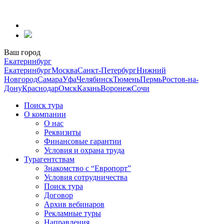
Перейти
к
содержанию
Ваш город
Екатеринбург
Екатеринбург
Москва
Санкт-Петербург
Нижний
Новгород
Самара
Уфа
Челябинск
Тюмень
Пермь
Ростов-на-
Дону
Краснодар
Омск
Казань
Воронеж
Сочи
Поиск тура
О компании
О нас
Реквизиты
Финансовые гарантии
Условия и охрана труда
Турагентствам
Знакомство с “Европорт”
Условия сотрудничества
Поиск тура
Договор
Архив вебинаров
Рекламные туры
Направления