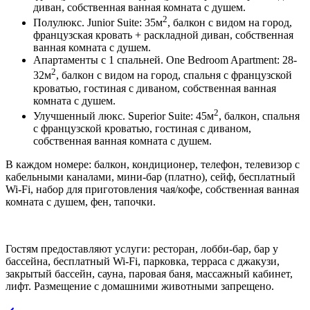
диван, собственная ванная комната с душем.
2
Полулюкс. Junior Suite: 35м
, балкон с видом на город,
французская кровать + раскладной диван, собственная
ванная комната с душем.
Апартаменты с 1 спальней. One Bedroom Apartment: 28-
2
32м
, балкон с видом на город, спальня с французской
кроватью, гостиная с диваном, собственная ванная
комната с душем.
2
Улучшенный люкс. Superior Suite: 45м
, балкон, спальня
с французской кроватью, гостиная с диваном,
собственная ванная комната с душем.
В каждом номере: балкон, кондиционер, телефон, телевизор с
кабельными каналами, мини-бар (платно), сейф, бесплатный
Wi-Fi, набор для приготовления чая/кофе, собственная ванная
комната с душем, фен, тапочки.
Гостям предоставляют услуги: ресторан, лобби-бар, бар у
бассейна, бесплатный Wi-Fi, парковка, терраса с джакузи,
закрытый бассейн, сауна, паровая баня, массажный кабинет,
лифт. Размещение с домашними животными запрещено.