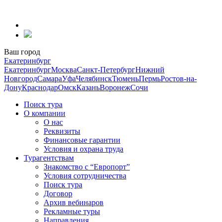
Перейти
к
содержанию
Ваш город
Екатеринбург
Екатеринбург
Москва
Санкт-Петербург
Нижний
Новгород
Самара
Уфа
Челябинск
Тюмень
Пермь
Ростов-на-
Дону
Краснодар
Омск
Казань
Воронеж
Сочи
Поиск тура
О компании
О нас
Реквизиты
Финансовые гарантии
Условия и охрана труда
Турагентствам
Знакомство с “Европорт”
Условия сотрудничества
Поиск тура
Договор
Архив вебинаров
Рекламные туры
Направления