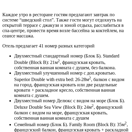
Каждое утро в ресторане гостям предлагают завтрак по
системе “шведский стол”. Также гости могут отдохнуть на
открытой террасе с джакузи и зоной отдыха, расслабиться в
спа-центре, провести время возле бассейна за коктейлем, на
сеансе массажа.
Отель предлагает 41 номер разных категорий
Двухместный стандартный номер (Блок Б). Standard
2
Double (Block B): 21м
, французская кровать,
собственная ванная комната с душем, без балкона.
Двухместный улучшенный номер с доп.кроватью.
2
Superior Double with extra bed: 26-28м
, балкон с видом
на город, французская кровать или две раздельные
кровати + раскладное кресло, собственная ванная
комната с душем.
Двухместный номер Делюкс с видом на море (Блок Б).
2
Deluxe Double Sea View (Block B): 24м
, французский
балкон с видом на море, французская кровать,
собственная ванная комната с душем
2
Семейный номер (Блок Б). Family Room (Block B): 35м
,
французский балкон, французская кровать + раскладной