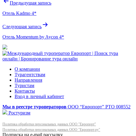
Навигация
Предыдущая запись
по
Отель Kadmo 4*
записям
Следующая запись
Отель Momentum by Aycon 4*
О компании
Турагентствам
Направления
Туристам
Контакты
Вход в личный кабинет
Мы в реестре туроператоров
ООО “Европорт”
РТО 008552
Ростуризм
Политика обработки персональных данных ООО "Европорт"
Политика обработки персональных данных ООО "Европорт.ру"