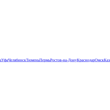
а
Уфа
Челябинск
Тюмень
Пермь
Ростов-на-Дону
Краснодар
Омск
Каз