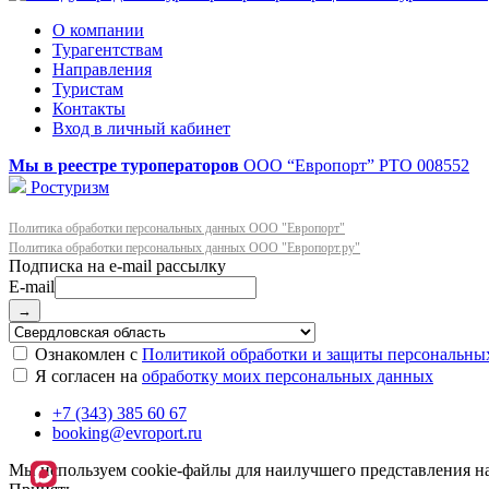
О компании
Турагентствам
Направления
Туристам
Контакты
Вход в личный кабинет
Мы в реестре туроператоров
ООО “Европорт”
РТО 008552
Ростуризм
Политика обработки персональных данных ООО "Европорт"
Политика обработки персональных данных ООО "Европорт.ру"
E-mail
→
Ознакомлен с
Политикой обработки и защиты персональны
Я согласен на
обработку моих персональных данных
+7 (343) 385 60 67
booking@evroport.ru
Мы используем cookie-файлы для наилучшего представления наш