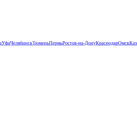
а
Уфа
Челябинск
Тюмень
Пермь
Ростов-на-Дону
Краснодар
Омск
Каз