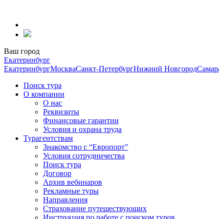
Перейти
к
содержанию
Ваш город
Екатеринбург
Екатеринбург
Москва
Санкт-Петербург
Нижний Новгород
Самар
Поиск тура
О компании
О нас
Реквизиты
Финансовые гарантии
Условия и охрана труда
Турагентствам
Знакомство с “Европорт”
Условия сотрудничества
Поиск тура
Договор
Архив вебинаров
Рекламные туры
Направления
Страхование путешествующих
Инструкция по работе с поиском туров