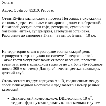
Услуги
Адрес: Obala bb, 85310, Petrovac
Отель Rivijera расположен в поселке Петровац, в окружении
сосновых деревьев, пальм и кипарисов, рядом с набережной.
В шаговой доступности кафе, рестораны, сувенирные
магазины, аптека, супермаркет, автобусная остановка.
Расстояние до аэропорта Тиват – 38 км, до Будвы – 18 км.
На территории отеля в ресторане гостям каждый день
сервируют завтрак и ужин по системе “шведский стол”.
Также гости могут расслабиться возле бассейна, провести
время за игрой в командном турнире по футболу (футбольное
поле в 300 м от отеля). Для детей имеется детская площадка,
детский клуб.
Отель состоит из двух корпусов А и B, соединенных между
собой пешеходным мостиком и предлагает 91 номер разных
категорий:
2
Двухместный номер эконом. DBL economy: 18 м
,
терраса, французская кровать, ванная комната с душем