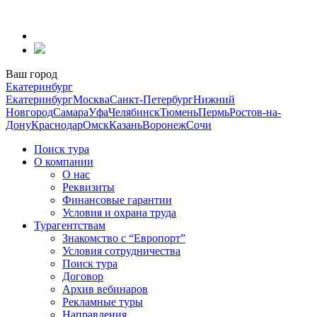
Перейти
к
содержанию
Ваш город
Екатеринбург
Екатеринбург
Москва
Санкт-Петербург
Нижний
Новгород
Самара
Уфа
Челябинск
Тюмень
Пермь
Ростов-на-
Дону
Краснодар
Омск
Казань
Воронеж
Сочи
Поиск тура
О компании
О нас
Реквизиты
Финансовые гарантии
Условия и охрана труда
Турагентствам
Знакомство с “Европорт”
Условия сотрудничества
Поиск тура
Договор
Архив вебинаров
Рекламные туры
Направления