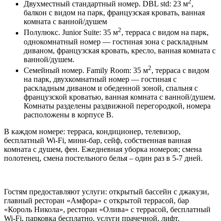
2
Двухместный стандартный номер. DBL std: 23 м
,
балкон с видом на парк, французская кровать, ванная
комната с ванной/душем
2
Полулюкс. Junior Suite: 35 м
, терраса с видом на парк,
однокомнатный номер — гостиная зона с раскладным
диваном, французская кровать, кресло, ванная комната с
ванной/душем.
2
Семейный номер. Family Room: 35 м
, терраса с видом
на парк, двухкомнатный номер — гостиная с
раскладным диваном и обеденной зоной, спальня с
французской кроватью, ванная комната с ванной/душем.
Комнаты разделены раздвижной перегородкой, номера
расположены в корпусе B.
В каждом номере: терраса, кондиционер, телевизор,
бесплатный Wi-Fi, мини-бар, сейф, собственная ванная
комната с душем, фен. Ежедневная уборка номеров; смена
полотенец, смена постельного белья – один раз в 5-7 дней.
Гостям предоставляют услуги: открытый бассейн с джакузи,
главный ресторан «Амфора» с открытой террасой, бар
«Король Никола», ресторан «Олива» с террасой, бесплатный
Wi-Fi, парковка бесплатно, услуги прачечной, лифт.