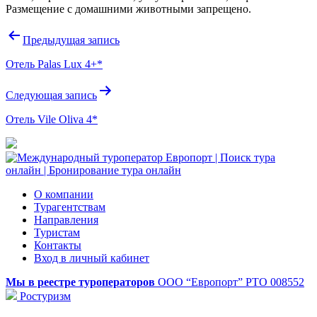
Размещение с домашними животными запрещено.
Навигация
Предыдущая запись
по
Отель Palas Lux 4+*
записям
Следующая запись
Отель Vile Oliva 4*
О компании
Турагентствам
Направления
Туристам
Контакты
Вход в личный кабинет
Мы в реестре туроператоров
ООО “Европорт”
РТО 008552
Ростуризм