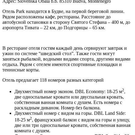
Адрес: Slovenska Obala b.b. 85310 Budva, Montenegro
Отель Park находится в Будве, на первой береговой линии.
Рядом расположены кафе, рестораны. Расстояние до
автобусной остановки в сторону Святого Стефана – 400 м, до
аэропорта Тивата – 22 км, до Подгорицы – 65 км.
В ресторане отеля гостям каждый день сервируют завтрак и
ужин по системе “шведский стол”. Также гости могут
заняться рыбалкой, водными видами спорта, другими видами
отдыха. Рядом с отелем имеются спортивные площадки и
теннисные корты.
Отель предлагает 118 номеров разных категорий
2
Двухместный номер эконом. DBL Economy: 18-25 м
,
две односпальные кровати или двуспальная кровать,
с
обственная ванная комната с душем. Есть номера с
раскладным диваном.
Номер без балкона.
Двухместный номер с видом на горы. DBL Land Side:
2
18-25 м
, французский балкон с видом на горы и улицу,
две или три односпальные кровати, с
обственная ванная
комната с душем.