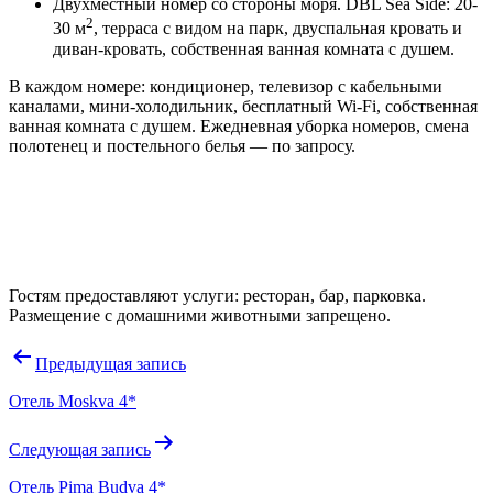
Двухместный номер со стороны моря. DBL Sea Side: 20-
2
30 м
, терраса с видом на парк, двуспальная кровать и
диван-кровать, с
обственная ванная комната с душем.
В каждом номере: кондиционер, телевизор с кабельными
каналами, мини-холодильник, бесплатный Wi-Fi, собственная
ванная комната с душем. Ежедневная уборка номеров, смена
полотенец и постельного белья — по запросу.
Гостям предоставляют услуги: ресторан, бар, парковка.
Размещение с домашними животными запрещено.
Навигация
Предыдущая запись
по
Отель Moskva 4*
записям
Следующая запись
Отель Pima Budva 4*