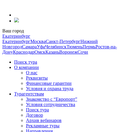
Перейти
к
содержанию
Ваш город
Екатеринбург
Екатеринбург
Москва
Санкт-Петербург
Нижний
Новгород
Самара
Уфа
Челябинск
Тюмень
Пермь
Ростов-на-
Дону
Краснодар
Омск
Казань
Воронеж
Сочи
Поиск тура
О компании
О нас
Реквизиты
Финансовые гарантии
Условия и охрана труда
Турагентствам
Знакомство с “Европорт”
Условия сотрудничества
Поиск тура
Договор
Архив вебинаров
Рекламные туры
Направления