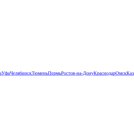
а
Уфа
Челябинск
Тюмень
Пермь
Ростов-на-Дону
Краснодар
Омск
Каз