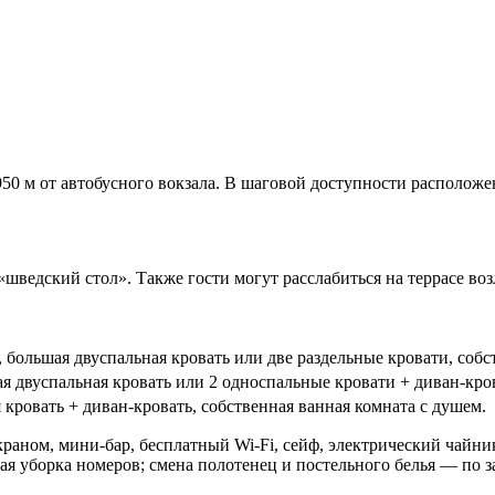
 950 м от автобусного вокзала. В шаговой доступности расположе
«шведский стол». Также гости могут расслабиться на террасе воз
н, большая двуспальная кровать или две раздельные кровати, с
обс
шая двуспальная кровать или 2 односпальные кровати + диван-кров
 кровать + диван-кровать, с
обственная ванная комната с душем.
раном, мини-бар, бесплатный Wi-Fi, сейф, э
лектрический чайни
ая уборка номеров; смена полотенец и постельного белья — по з