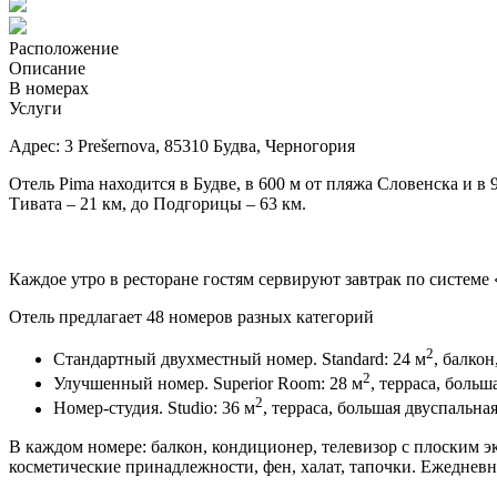
Расположение
Описание
В номерах
Услуги
Адрес: 3 Prešernova, 85310 Будва, Черногория
Отель Pima находится в Будве, в 600 м от пляжа Словенска и в
Тивата – 21 км, до Подгорицы – 63 км.
Каждое утро в ресторане гостям сервируют завтрак по системе 
Отель предлагает 48 номеров разных категорий
2
Стандартный двухместный номер. Standard: 24 м
, балко
2
Улучшенный номер. Superior Room: 28 м
, терраса, боль
2
Номер-студия. Studio: 36 м
, терраса, большая двуспальная
В каждом номере: балкон, кондиционер, телевизор с плоским эк
косметические принадлежности, фен, халат, тапочки. Ежедневн