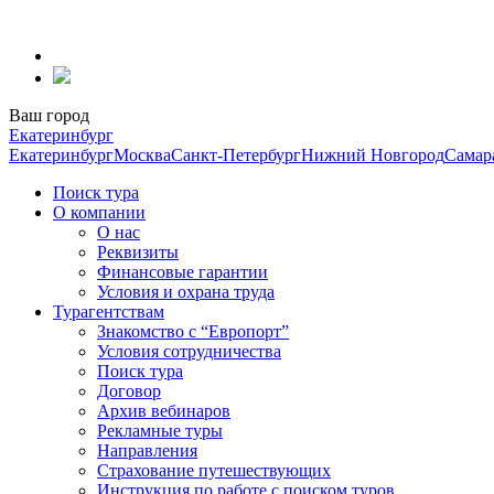
Перейти
к
содержанию
Ваш город
Екатеринбург
Екатеринбург
Москва
Санкт-Петербург
Нижний Новгород
Самар
Поиск тура
О компании
О нас
Реквизиты
Финансовые гарантии
Условия и охрана труда
Турагентствам
Знакомство с “Европорт”
Условия сотрудничества
Поиск тура
Договор
Архив вебинаров
Рекламные туры
Направления
Страхование путешествующих
Инструкция по работе с поиском туров