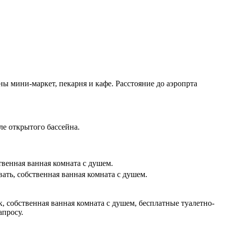
ны мини-маркет, пекарня и кафе. Расстояние до аэропрта
ле открытого бассейна.
твенная ванная комната с душем.
ать, с
обственная ванная комната с душем.
к,
собственная ванная комната с душем, б
есплатные туалетно-
апросу.