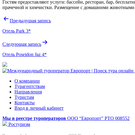
Гостям предоставляют услуги: бассейн, ресторан, бар, бесплатн
прачечной и химчистки. Размещение с домашними животными
Навигация
Предыдущая запись
по
Отель Park 3*
записям
Следующая запись
Отель Poseidon Jaz 4*
О компании
Турагентствам
Направления
Туристам
Контакты
Вход в личный кабинет
Мы в реестре туроператоров
ООО “Европорт”
РТО 008552
Ростуризм