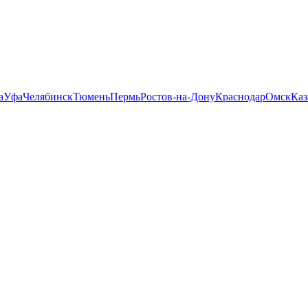
а
Уфа
Челябинск
Тюмень
Пермь
Ростов-на-Дону
Краснодар
Омск
Каз