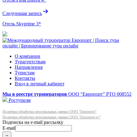
записям
Следующая запись
Отель Skyprime 3*
О компании
Турагентствам
Направления
Туристам
Контакты
Вход в личный кабинет
Мы в реестре туроператоров
ООО “Европорт”
РТО 008552
Ростуризм
Политика обработки персональных данных ООО "Европорт"
Политика обработки персональных данных ООО "Европорт.ру"
E-mail
→