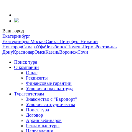
Перейти
к
содержанию
Ваш город
Екатеринбург
Екатеринбург
Москва
Санкт-Петербург
Нижний
Новгород
Самара
Уфа
Челябинск
Тюмень
Пермь
Ростов-на-
Дону
Краснодар
Омск
Казань
Воронеж
Сочи
Поиск тура
О компании
О нас
Реквизиты
Финансовые гарантии
Условия и охрана труда
Турагентствам
Знакомство с “Европорт”
Условия сотрудничества
Поиск тура
Договор
Архив вебинаров
Рекламные туры
Направления