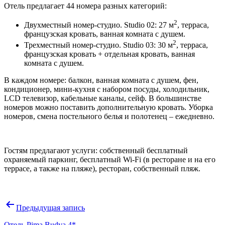
Отель предлагает 44 номера разных категорий:
2
Двухместный номер-студио. Studio 02: 27 м
, терраса,
французская кровать, ванная комната с душем.
2
Трехместный номер-студио. Studio 03: 30 м
, терраса,
французская кровать + отдельная кровать, ванная
комната с душем.
В каждом номере: балкон, ванная комната с душем, фен,
кондиционер, мини-кухня с набором посуды, холодильник,
LCD телевизор, кабельные каналы, сейф. В большинстве
номеров можно поставить дополнительную кровать. Уборка
номеров, смена постельного белья и полотенец – ежедневно.
Гостям предлагают услуги: собственный бесплатный
охраняемый паркинг, бесплатный Wi-Fi (в ресторане и на его
террасе, а также на пляже), ресторан, собственный пляж.
Навигация
Предыдущая запись
по
Отель Pima Budva 4*