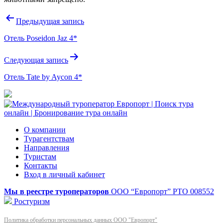
Навигация
Предыдущая запись
по
Отель Poseidon Jaz 4*
записям
Следующая запись
Отель Tate by Aycon 4*
О компании
Турагентствам
Направления
Туристам
Контакты
Вход в личный кабинет
Мы в реестре туроператоров
ООО “Европорт”
РТО 008552
Ростуризм
Политика обработки персональных данных ООО "Европорт"