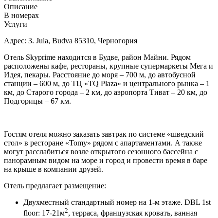
Описание
В номерах
Услуги
Адрес: 3. Jula, Budva 85310, Черногория
Отель Skyprime находится в Будве, район Майни. Рядом
расположены кафе, рестораны, крупные супермаркеты Мега и
Идея, пекары. Расстояние до моря – 700 м, до автобусной
станции – 600 м, до ТЦ «TQ Plaza» и центрального рынка – 1
км, до Старого города – 2 км, до аэропорта Тиват – 20 км, до
Подгорицы – 67 км.
Гостям отеля можно заказать завтрак по системе «шведский
стол» в ресторане «Tomy» рядом с апартаментами. А также
могут расслабиться возле открытого сезонного бассейна с
панорамным видом на море и город и провести время в баре
на крыше в компании друзей.
Отель предлагает размещение:
Двухместный стандартный номер на 1-м этаже. DBL 1st
2
floor: 17-21м
, терраса, французская кровать, ванная