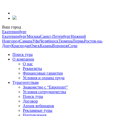
Перейти
к
содержанию
Ваш город
Екатеринбург
Екатеринбург
Москва
Санкт-Петербург
Нижний
Новгород
Самара
Уфа
Челябинск
Тюмень
Пермь
Ростов-на-
Дону
Краснодар
Омск
Казань
Воронеж
Сочи
Поиск тура
О компании
О нас
Реквизиты
Финансовые гарантии
Условия и охрана труда
Турагентствам
Знакомство с “Европорт”
Условия сотрудничества
Поиск тура
Договор
Архив вебинаров
Рекламные туры
Направления