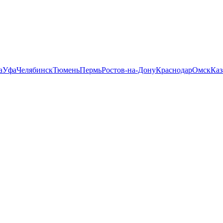
а
Уфа
Челябинск
Тюмень
Пермь
Ростов-на-Дону
Краснодар
Омск
Каз