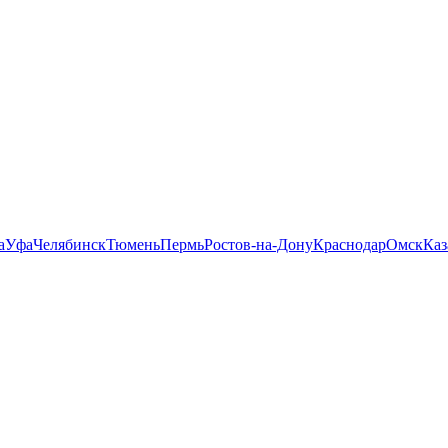
а
Уфа
Челябинск
Тюмень
Пермь
Ростов-на-Дону
Краснодар
Омск
Каз