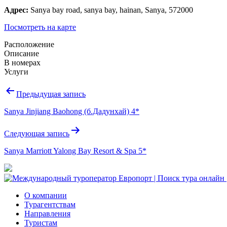
Адрес:
Sanya bay road, sanya bay, hainan, Sanya, 572000
Посмотреть на карте
Расположение
Описание
В номерах
Услуги
Навигация
Предыдущая запись
по
Sanya Jinjiang Baohong (б.Дадунхай) 4*
записям
Следующая запись
Sanya Marriott Yalong Bay Resort & Spa 5*
О компании
Турагентствам
Направления
Туристам