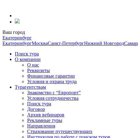
Перейти
к
содержанию
Ваш город
Екатеринбург
Екатеринбург
Москва
Санкт-Петербург
Нижний Новгород
Самар
Поиск тура
О компании
О нас
Реквизиты
Финансовые гарантии
Условия и охрана труда
Турагентствам
Знакомство с “Европорт”
Условия сотрудничества
Поиск тура
Договор
Архив вебинаров
Рекламные туры
Направления
Страхование путешествующих
Инструкция по работе с поиском туров