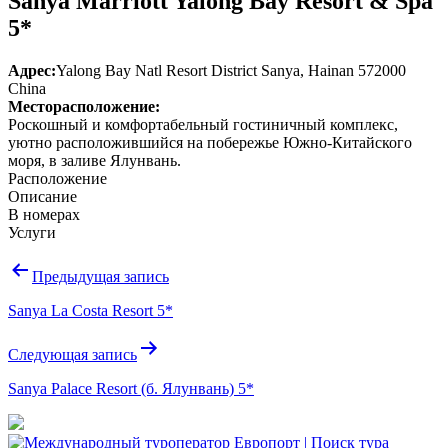
Sanya Marriott Yalong Bay Resort & Spa
5*
Адрес:
Yalong Bay Natl Resort District Sanya, Hainan 572000
China
Месторасположение:
Роскошный и комфортабельный гостиничный комплекс,
уютно расположившийся на побережье Южно-Китайского
моря, в заливе Ялунвань.
Расположение
Описание
В номерах
Услуги
Навигация
Предыдущая запись
по
Sanya La Costa Resort 5*
записям
Следующая запись
Sanya Palace Resort (б. Ялунвань) 5*