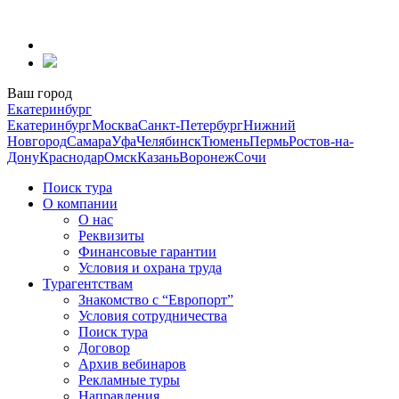
Перейти
к
содержанию
Ваш город
Екатеринбург
Екатеринбург
Москва
Санкт-Петербург
Нижний
Новгород
Самара
Уфа
Челябинск
Тюмень
Пермь
Ростов-на-
Дону
Краснодар
Омск
Казань
Воронеж
Сочи
Поиск тура
О компании
О нас
Реквизиты
Финансовые гарантии
Условия и охрана труда
Турагентствам
Знакомство с “Европорт”
Условия сотрудничества
Поиск тура
Договор
Архив вебинаров
Рекламные туры
Направления