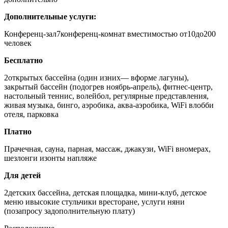
Дополнительные услуги:
Конференц-зал
7конференц-комнат вместимостью от10до200
человек
Бесплатно
2открытых бассейна (один изних— вформе лагуны),
закрытый бассейн (подогрев ноябрь-апрель), фитнес-центр,
настольный теннис, волейбол, регулярные представления,
живая музыка, бинго, аэробика, аква-аэробика, WiFi влобби
отеля, парковка
Платно
Прачечная, сауна, парная, массаж, джакузи, WiFi вномерах,
шезлонги изонты напляже
Для детей
2детских бассейна, детская площадка, мини-клуб, детское
меню ивысокие стульчики вресторане, услуги няни
(позапросу задополнительную плату)