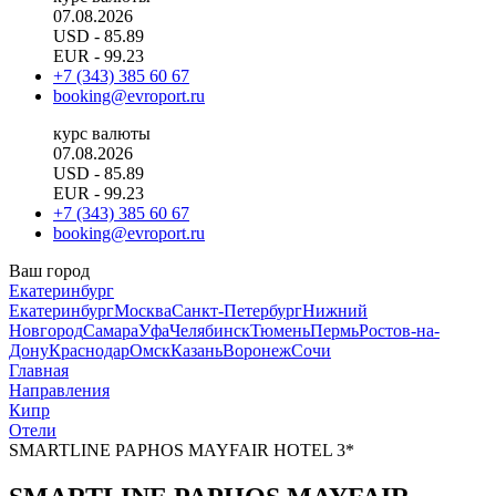
07.08.2026
USD
- 85.89
EUR
- 99.23
+7 (343) 385 60 67
booking@evroport.ru
курс валюты
07.08.2026
USD
- 85.89
EUR
- 99.23
+7 (343) 385 60 67
booking@evroport.ru
Ваш город
Екатеринбург
Екатеринбург
Москва
Санкт-Петербург
Нижний
Новгород
Самара
Уфа
Челябинск
Тюмень
Пермь
Ростов-на-
Дону
Краснодар
Омск
Казань
Воронеж
Сочи
Главная
Направления
Кипр
Отели
SMARTLINE PAPHOS MAYFAIR HOTEL 3*