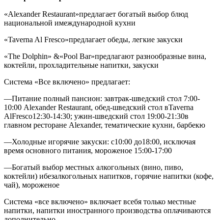
«Alexander Restaurant»
предлагает богатый выбор блюд
национальной имеждународной кухни
«Taverna Al Fresco»
предлагает обеды, легкие закуски
«The Dolphin» &«Pool Bar»
предлагают разнообразные вина,
коктейли, прохладительные напитки, закуски
Система «Все включено» предлагает:
—Питание полный пансион: завтрак-шведский стол 7:00-
10:00 Alexander Restaurant, обед-шведский стол вTaverna
AlFresco12:30-14:30; ужин-шведский стол 19:00-21:30в
главном ресторане Alexander, тематические кухни, барбекю
—Холодные игорячие закуски: с10:00 до18:00, исключая
время основного питания, мороженое 15:00-17:00
—Богатый выбор местных алкогольных (вино, пиво,
коктейли) ибезалкогольных напитков, горячие напитки (кофе,
чай), мороженое
Система «все включено» включает всебя только местные
напитки, напитки иностранного производства оплачиваются
дополнительно