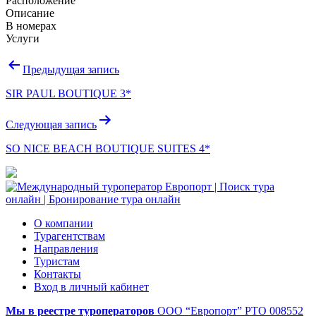
Расположение
Описание
В номерах
Услуги
Навигация
Предыдущая запись
по
SIR PAUL BOUTIQUE 3*
записям
Следующая запись
SO NICE BEACH BOUTIQUE SUITES 4*
О компании
Турагентствам
Направления
Туристам
Контакты
Вход в личный кабинет
Мы в реестре туроператоров
ООО “Европорт”
РТО 008552