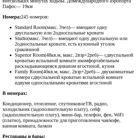
внескольких минутах ходьбы. Домеждународного аэропорта
Пафос— 19км
Номера:
245 номеров:
Standard Room
(макс. 3чел)— вмещают одну
двуспальную или 2односпальные кровати
Studio
(макс. 3чел)— вмещают одну двуспальную или
2односпальные кровати, есть кухонный уголок
сраковиной
Superior Room
(48кв.м, макс. 2взр+2реб)— сдвуспальной
кроватью вспальной комнате икомфортабельным
раскладывающимся диваном вгостиной, кухня
Family Room
(40кв.м, макс. 2взр+2реб)— двухкомнатные
номера сдвуспальной кроватью вспальной комнате
идвумя односпальными кроватями вгостиной
В номерах:
Кондиционер, отопление, спутниковоеТВ, радио,
холодильник (задополнительную плату), сейф
(задополнительную плату), мини-бар, телефон, фен, WiFi
(платно), принадлежности для приготовления чая/кофе,
ванная комната, балкон
Рестораны и бары: