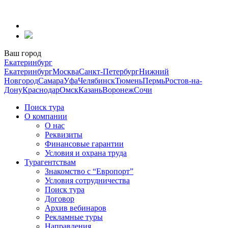
Перейти
к
содержанию
Ваш город
Екатеринбург
Екатеринбург
Москва
Санкт-Петербург
Нижний
Новгород
Самара
Уфа
Челябинск
Тюмень
Пермь
Ростов-на-
Дону
Краснодар
Омск
Казань
Воронеж
Сочи
Поиск тура
О компании
О нас
Реквизиты
Финансовые гарантии
Условия и охрана труда
Турагентствам
Знакомство с “Европорт”
Условия сотрудничества
Поиск тура
Договор
Архив вебинаров
Рекламные туры
Направления