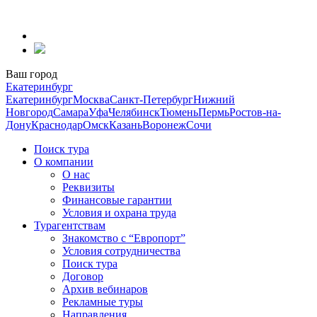
Перейти
к
содержанию
Ваш город
Екатеринбург
Екатеринбург
Москва
Санкт-Петербург
Нижний
Новгород
Самара
Уфа
Челябинск
Тюмень
Пермь
Ростов-на-
Дону
Краснодар
Омск
Казань
Воронеж
Сочи
Поиск тура
О компании
О нас
Реквизиты
Финансовые гарантии
Условия и охрана труда
Турагентствам
Знакомство с “Европорт”
Условия сотрудничества
Поиск тура
Договор
Архив вебинаров
Рекламные туры
Направления