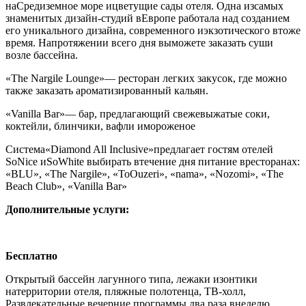
наСредиземное море ицветущие сады отеля. Одна изсамых
знаменитых дизайн-студий вЕвропе работала над созданием
его уникального дизайна, современного иэкзотического втоже
время. Напротяжении всего дня выможете заказать суши
возле бассейна.
«The Nargile Lounge»
— ресторан легких закусок, где можно
также заказать ароматизированный кальян.
«Vanilla Bar»
— бар, предлагающий свежевыжатые соки,
коктейли, блинчики, вафли имороженое
Система
«Diamond All Inclusive»
предлагает гостям отелей
SoNice иSoWhite выбирать втечение дня питание вресторанах:
«BLU», «The Nargile», «ToOuzeri», «nama», «Nozomi», «The
Beach Club», «Vanilla Bar»
Дополнительные услуги:
Бесплатно
Открытый бассейн лагунного типа, лежаки изонтики
натерритории отеля, пляжные полотенца, ТВ-холл,
Развлекательные вечерние программы два раза внеделю