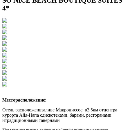
SO NICE BEACH BOUTIQUE SUITES
4*
Месторасположение:
Отель расположен
взаливе Макрониссос, в3,5км отцентра
курорта Айя-Напа сдискотеками, барами, ресторанами
итрадиционными тавернами