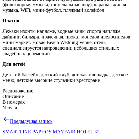
(фольклорная музыка, танцевальные шоу), караоке, живая
музыка, WiFi, мини-футбол, пляжный волейбол
Платно
Лежаки изонты напляже, водные виды спорта напляже,
дайвинг, бильярд, прачечная, прокат мопедов ивелосипедов,
мини-маркет. Новая Beach Wedding Venue, отель
специализируется напроведении небольших стильных
свадебных церемоний
Для детей
Детский бассейн, детский клуб, детская площадка, детское
меню, детские высокие стульчики вресторане
Расположение
Описание
В номерах
Услуги
Навигация
Предыдущая запись
по
SMARTLINE PAPHOS MAYFAIR HOTEL 3*
записям