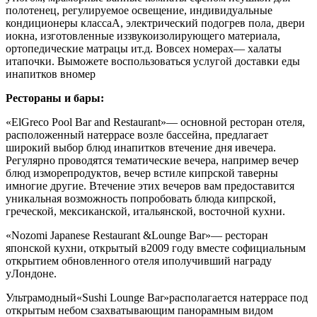
полотенец, регулируемое освещение, индивидуальные
кондиционеры классаА, электрический подогрев пола, двери
иокна, изготовленные иззвукоизолирующего материала,
ортопедические матрацы ит.д. Вовсех номерах— халаты
итапочки. Выможете воспользоваться услугой доставки еды
инапитков вномер
Рестораны и бары:
«ElGreco Pool Bar and Restaurant»
— основной ресторан отеля,
расположенный натеррасе возле бассейна, предлагает
широкий выбор блюд инапитков втечение дня ивечера.
Регулярно проводятся тематические вечера, например вечер
блюд изморепродуктов, вечер встиле кипрской таверны
имногие другие. Втечение этих вечеров вам предоставится
уникальная возможность попробовать блюда кипрской,
греческой, мексиканской, итальянской, восточной кухни.
«Nozomi Japanese Restaurant &Lounge Bar»
— ресторан
японской кухни, открытый в2009 году вместе софициальным
открытием обновленного отеля иполучивший награду
уЛондоне.
Ультрамодный
«
Sushi Lounge Bar»
располагается натеррасе под
открытым небом сзахватывающим панорамным видом