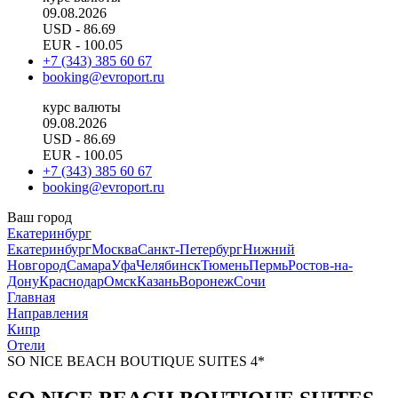
09.08.2026
USD
- 86.69
EUR
- 100.05
+7 (343) 385 60 67
booking@evroport.ru
курс валюты
09.08.2026
USD
- 86.69
EUR
- 100.05
+7 (343) 385 60 67
booking@evroport.ru
Ваш город
Екатеринбург
Екатеринбург
Москва
Санкт-Петербург
Нижний
Новгород
Самара
Уфа
Челябинск
Тюмень
Пермь
Ростов-на-
Дону
Краснодар
Омск
Казань
Воронеж
Сочи
Главная
Направления
Кипр
Отели
SO NICE BEACH BOUTIQUE SUITES 4*