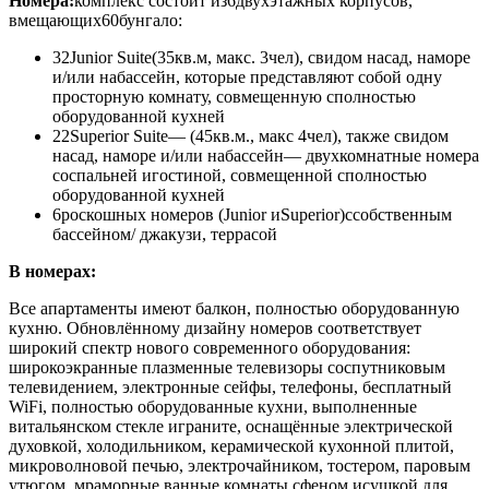
Номера:
к
омплекс состоит из6двухэтажных корпусов,
вмещающих
60бунгало
:
32Junior Suite
(35кв.м, макс. 3чел), свидом насад, наморе
и/или набассейн, которые представляют собой одну
просторную комнату, совмещенную сполностью
оборудованной кухней
22Superior Suite
— (45кв.м., макс 4чел), также свидом
насад, наморе и/или набассейн— двухкомнатные номера
соспальней игостиной, совмещенной сполностью
оборудованной кухней
6роскошных номеров (Junior иSuperior)
ссобственным
бассейном/ джакузи, террасой
В номерах:
Все апартаменты имеют балкон, полностью оборудованную
кухню. Обновлённому дизайну номеров соответствует
широкий спектр нового современного оборудования:
широкоэкранные плазменные телевизоры соспутниковым
телевидением, электронные сейфы, телефоны, бесплатный
WiFi, полностью оборудованные кухни, выполненные
витальянском стекле играните, оснащённые электрической
духовкой, холодильником, керамической кухонной плитой,
микроволновой печью, электрочайником, тостером, паровым
утюгом, мраморные ванные комнаты сфеном исушкой для