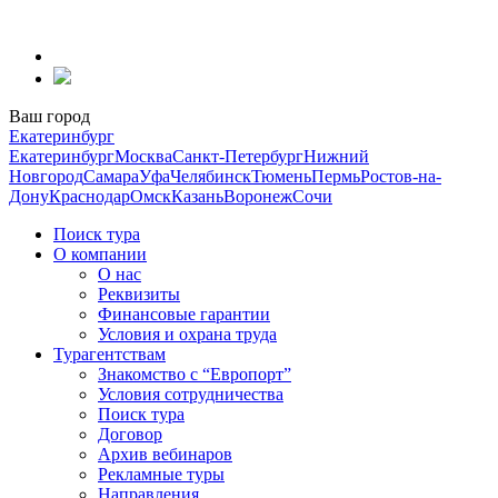
Перейти
к
содержанию
Ваш город
Екатеринбург
Екатеринбург
Москва
Санкт-Петербург
Нижний
Новгород
Самара
Уфа
Челябинск
Тюмень
Пермь
Ростов-на-
Дону
Краснодар
Омск
Казань
Воронеж
Сочи
Поиск тура
О компании
О нас
Реквизиты
Финансовые гарантии
Условия и охрана труда
Турагентствам
Знакомство с “Европорт”
Условия сотрудничества
Поиск тура
Договор
Архив вебинаров
Рекламные туры
Направления