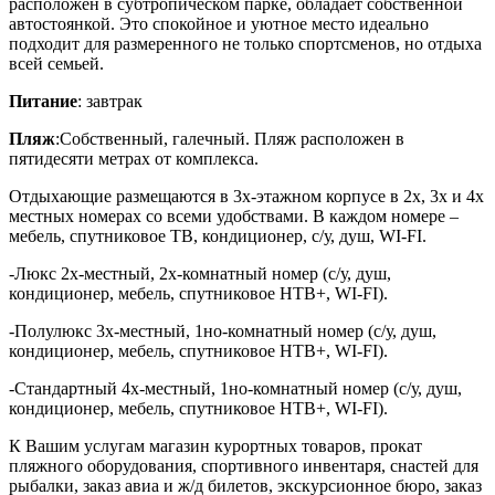
расположен в субтропическом парке, обладает собственной
автостоянкой. Это спокойное и уютное место идеально
подходит для размеренного не только спортсменов, но отдыха
всей семьей.
Питание
: завтрак
Пляж
:Собственный, галечный. Пляж расположен в
пятидесяти метрах от комплекса.
Отдыхающие размещаются в 3х-этажном корпусе в 2х, 3х и 4х
местных номерах со всеми удобствами. В каждом номере –
мебель, спутниковое ТВ, кондиционер, с/у, душ, WI-FI.
-Люкс 2х-местный, 2х-комнатный номер (с/у, душ,
кондиционер, мебель, спутниковое НТВ+, WI-FI).
-Полулюкс 3х-местный, 1но-комнатный номер (с/у, душ,
кондиционер, мебель, спутниковое НТВ+, WI-FI).
-Стандартный 4х-местный, 1но-комнатный номер (с/у, душ,
кондиционер, мебель, спутниковое НТВ+, WI-FI).
К Вашим услугам магазин курортных товаров, прокат
пляжного оборудования, спортивного инвентаря, снастей для
рыбалки, заказ авиа и ж/д билетов, экскурсионное бюро, заказ