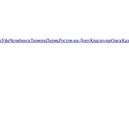
а
Уфа
Челябинск
Тюмень
Пермь
Ростов-на-Дону
Краснодар
Омск
Каз