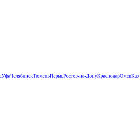
а
Уфа
Челябинск
Тюмень
Пермь
Ростов-на-Дону
Краснодар
Омск
Каз