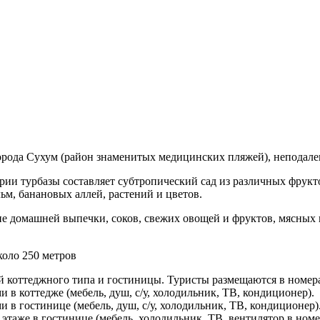
орода Сухум (район знаменитых медицинских пляжей), неподалек
рии турбазы составляет субтропический сад из различных фрукт
ьм, банановых аллей, растений и цветов.
зие домашней выпечки, соков, свежих овощей и фруктов, мясных 
коло 250 метров
й коттеджного типа и гостиницы. Туристы размещаются в номер
 в коттедже (мебель, душ, с/у, холодильник, ТВ, кондиционер).
 в гостинице (мебель, душ, с/у, холодильник, ТВ, кондиционер)
этаже в гостинице (мебель, холодильник, ТВ, вентилятор в номе