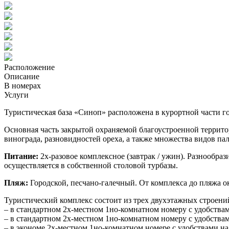
Расположение
Описание
В номерах
Услуги
Туристическая база «Синоп» расположена в курортной части г
Основная часть закрытой охраняемой благоустроенной террито
винограда, разновидностей ореха, а также множества видов пал
Питание:
2х-разовое комплексное (завтрак / ужин). Разнообра
осуществляется в собственной столовой турбазы.
Пляж:
Городской, песчано-галечный. От комплекса до пляжа о
Туристический комплекс состоит из трех двухэтажных строени
– в стандартном 2х-местном 1но-комнатном номеру с удобствами
– в стандартном 2х-местном 1но-комнатном номеру с удобствами
– в экономе 2х-местном 1но-комнатном номере с удобствами на 