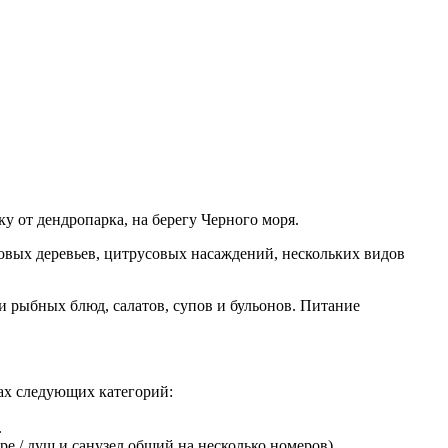
у от дендропарка, на берегу Черного моря.
овых деревьев, цитрусовых насаждений, нескольких видов
и рыбных блюд, салатов, супов и бульонов. Питание
ах следующих категорий:
.
ре / душ и санузел общий на несколько номеров).