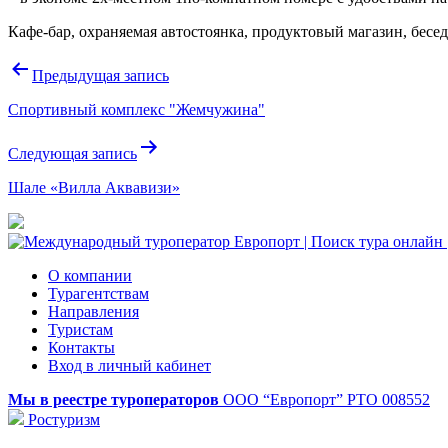
Кафе-бар, охраняемая автостоянка, продуктовый магазин, бесед
Навигация
Предыдущая запись
по
Спортивный комплекс "Жемчужина"
записям
Следующая запись
Шале «Вилла Аквавизи»
О компании
Турагентствам
Направления
Туристам
Контакты
Вход в личный кабинет
Мы в реестре туроператоров
ООО “Европорт”
РТО 008552
Ростуризм