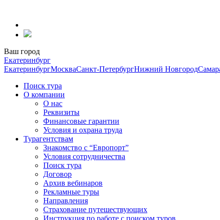
Перейти
к
содержанию
Ваш город
Екатеринбург
Екатеринбург
Москва
Санкт-Петербург
Нижний Новгород
Самар
Поиск тура
О компании
О нас
Реквизиты
Финансовые гарантии
Условия и охрана труда
Турагентствам
Знакомство с “Европорт”
Условия сотрудничества
Поиск тура
Договор
Архив вебинаров
Рекламные туры
Направления
Страхование путешествующих
Инструкция по работе с поиском туров